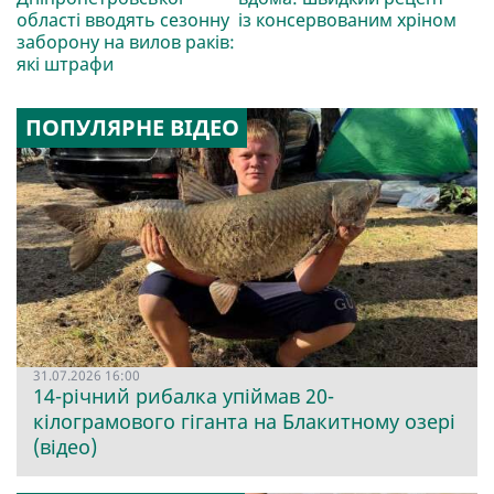
області вводять сезонну
із консервованим хріном
заборону на вилов раків:
які штрафи
ПОПУЛЯРНЕ ВІДЕО
31.07.2026 16:00
14-річний рибалка упіймав 20-
кілограмового гіганта на Блакитному озері
(відео)