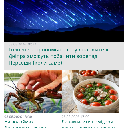
08.08.2026 20:12
Головне астрономічне шоу літа: жителі
Дніпра зможуть побачити зорепад
Персеїди (коли саме)
08.08.2026 18:30
08.08.2026 17:00
На водоймах
Як заквасити помідори
Дніпропетровської
вдома: швидкий рецепт