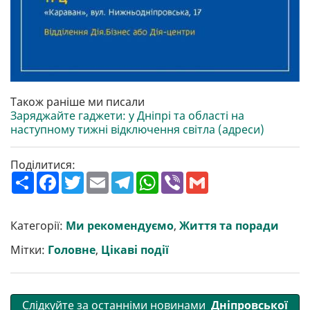
Також раніше ми писали
Заряджайте гаджети: у Дніпрі та області на
наступному тижні відключення світла (адреси)
Поділитися:
П
F
T
E
T
W
V
G
о
a
w
m
e
h
i
m
ш
c
i
a
l
a
b
a
и
e
t
i
e
t
e
i
р
b
t
l
g
s
r
l
Категорії:
Ми рекомендуємо
,
Життя та поради
и
o
e
r
A
т
o
r
a
p
Мітки:
Головне
,
Цікаві події
и
k
m
p
Слідкуйте за останніми новинами
Дніпровської