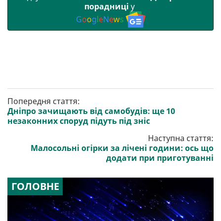
порадниці
у
G
o
o
g
l
e
N
e
w
s
Попередня стаття:
Дніпро зачищають від самобудів: ще 10
незаконних споруд підуть під зніс
Наступна стаття:
Малосольні огірки за лічені години: ось що
додати при приготуванні
ГОЛОВНЕ