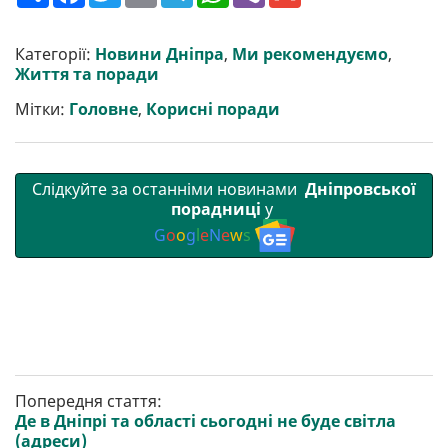
о
a
w
m
e
h
i
m
ш
c
i
a
l
a
b
a
и
e
t
i
e
t
e
i
р
b
t
l
g
s
r
l
Категорії:
Новини Дніпра
,
Ми рекомендуємо
,
и
o
e
r
A
Життя та поради
т
o
r
a
p
и
k
m
p
Мітки:
Головне
,
Корисні поради
Слідкуйте за останніми новинами
Дніпровської
порадниці
у
G
o
o
g
l
e
N
e
w
s
Попередня стаття:
Де в Дніпрі та області сьогодні не буде світла
(адреси)