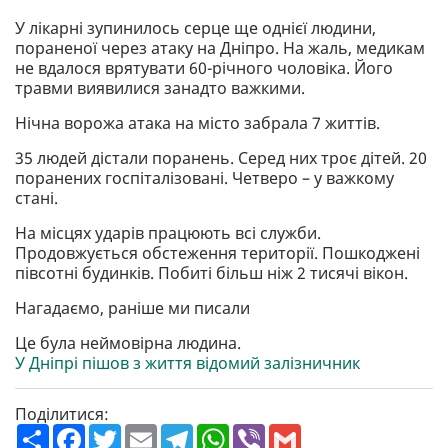
У лікарні зупинилось серце ще однієї людини,
пораненої через атаку на Дніпро. На жаль, медикам
не вдалося врятувати 60-річного чоловіка. Його
травми виявилися занадто важкими.
Нічна ворожа атака на місто забрала 7 життів.
35 людей дістали поранень. Серед них троє дітей. 20
поранених госпіталізовані. Четверо – у важкому
стані.
На місцях ударів працюють всі служби.
Продовжується обстеження території. Пошкоджені
півсотні будинків. Побиті більш ніж 2 тисячі вікон.
Нагадаємо, раніше ми писали
Це була неймовірна людина.
У Дніпрі пішов з життя відомий залізничник
Поділитися:
П
F
T
E
T
W
V
G