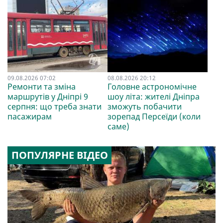
09.08.2026 07:02
08.08.2026 20:12
Ремонти та зміна
Головне астрономічне
маршрутів у Дніпрі 9
шоу літа: жителі Дніпра
серпня: що треба знати
зможуть побачити
пасажирам
зорепад Персеїди (коли
саме)
ПОПУЛЯРНЕ ВІДЕО