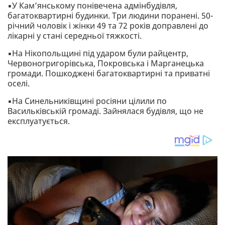
▪️У Кам’янському понівечена адмінбудівля,
багатоквартирні будинки. Три людини поранені. 50-
річний чоловік і жінки 49 та 72 років доправлені до
лікарні у стані середньої тяжкості.
▪️На Нікопольщині під ударом були райцентр,
Червоногригорівська, Покровська і Марганецька
громади. Пошкоджені багатоквартирні та приватні
оселі.
▪️На Синельниківщині росіяни цілили по
Васильківській громаді. Зайнялася будівля, що не
експлуатується.