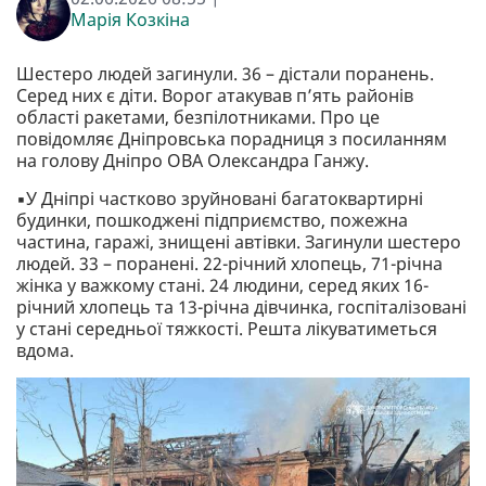
Марія Козкіна
Шестеро людей загинули. 36 – дістали поранень.
Серед них є діти. Ворог атакував п’ять районів
області ракетами, безпілотниками. Про це
повідомляє Дніпровська порадниця з посиланням
на голову Дніпро ОВА Олександра Ганжу.
▪️У Дніпрі частково зруйновані багатоквартирні
будинки, пошкоджені підприємство, пожежна
частина, гаражі, знищені автівки. Загинули шестеро
людей. 33 – поранені. 22-річний хлопець, 71-річна
жінка у важкому стані. 24 людини, серед яких 16-
річний хлопець та 13-річна дівчинка, госпіталізовані
у стані середньої тяжкості. Решта лікуватиметься
вдома.