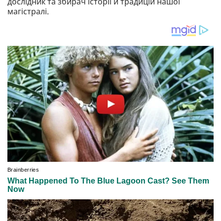
дослідник та збирач історії й традицій нашої
магістралі.