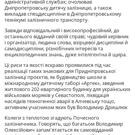
адміністративній службах; очолював
Дніпропетровську дитячу залізницю, а також
викладав спецдисципліни в Дніпропетровському
технікумі залізничного транспорту.
Завжди відповідальний і високопрофесійний, до
останнього відданий своїй справі; чудовий керівник
і організатор, людина слова, взірцевої дисципліни й
самодисципліни, різнобічних інтересів та
енциклопедичних знань, дуже інтелігентна й щира.
Ці риси та якості яскраво проявилися під час
реалізації таких знакових для Придніпровської
залізниці проєктів, як будівництво школи в
міжнародному дитячому таборі «Артек», зведення
житлового 202-квартирного будинку для українських
військових моряків у Севастополі, ліквідація
наслідків техногенної аварії в Алчевську тощо,
активним учасником яких був Володимир Дришлюк
Колеги з теплотою згадують Почесного
залізничника. Говорять, що багатьом Володимир
Олексійович запам’ятається як самовідданий