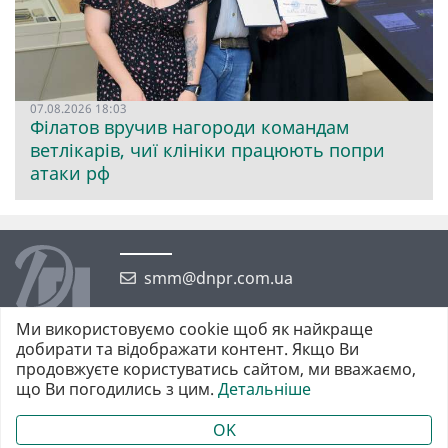
07.08.2026 18:03
Філатов вручив нагороди командам
ветлікарів, чиї клініки працюють попри
атаки рф
smm@dnpr.com.ua
Ми використовуємо cookie щоб як найкраще
добирати та відображати контент. Якщо Ви
продовжуєте користуватись сайтом, ми вважаємо,
що Ви погодились з цим.
Детальніше
©2026 https://dnpr.com.ua Дніпровська порадниця
Всі права захищені. При повному або частковому використанні
OK
матеріалів обов'язкове активне гіперпосилання у першому абзаці.