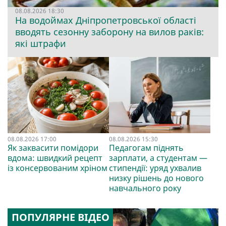
08.08.2026 18:30
На водоймах Дніпропетровської області
вводять сезонну заборону на вилов раків:
які штрафи
08.08.2026 17:00
08.08.2026 15:30
Як заквасити помідори
Педагогам піднять
вдома: швидкий рецепт
зарплати, а студентам —
із консервованим хріном
стипендії: уряд ухвалив
низку рішень до нового
навчального року
ПОПУЛЯРНЕ ВІДЕО