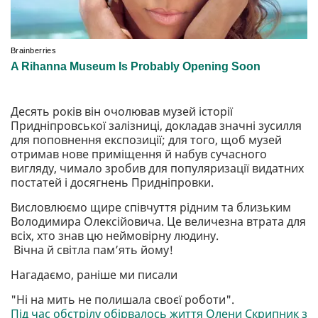
Десять років він очолював музей історії
Придніпровської залізниці, докладав значні зусилля
для поповнення експозиції; для того, щоб музей
отримав нове приміщення й набув сучасного
вигляду, чимало зробив для популяризації видатних
постатей і досягнень Придніпровки.
Висловлюємо щире співчуття рідним та близьким
Володимира Олексійовича. Це величезна втрата для
всіх, хто знав цю неймовірну людину.
Вічна й світла пам’ять йому!
Нагадаємо, раніше ми писали
"Ні на мить не полишала своєї роботи".
Під час обстрілу обірвалось життя Олени Скрипник з