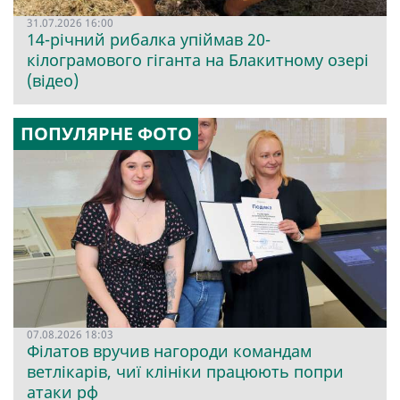
31.07.2026 16:00
14-річний рибалка упіймав 20-
кілограмового гіганта на Блакитному озері
(відео)
ПОПУЛЯРНЕ ФОТО
07.08.2026 18:03
Філатов вручив нагороди командам
ветлікарів, чиї клініки працюють попри
атаки рф