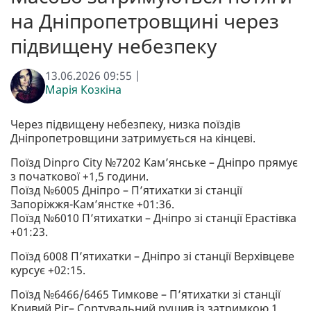
на Дніпропетровщині через
підвищену небезпеку
13.06.2026 09:55 |
Марія Козкіна
Через підвищену небезпеку, низка поїздів
Дніпропетровщини затримується на кінцеві.
Поїзд Dinpro City №7202 Камʼянське – Дніпро прямує
з початкової +1,5 години.
Поїзд №6005 Дніпро – Пʼятихатки зі станції
Запоріжжя-Камʼянстке +01:36.
Поїзд №6010 Пʼятихатки – Дніпро зі станції Ерастівка
+01:23.
Поїзд 6008 Пʼятихатки – Дніпро зі станції Верхівцеве
курсує +02:15.
Поїзд №6466/6465 Тимкове – Пʼятихатки зі станції
Кривий Ріг– Сортувальний рушив із затримкою 1