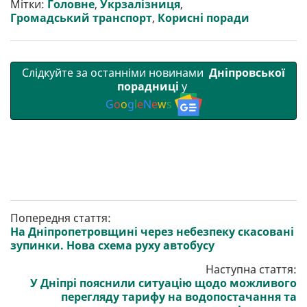
Мітки:
Головне
,
Укрзалізниця
,
Громадський транспорт
,
Корисні поради
Слідкуйте за останніми новинами
Дніпровської
порадниці
у
G
o
o
g
l
e
N
e
w
s
Попередня стаття:
На Дніпропетровщині через небезпеку скасовані
зупинки. Нова схема руху автобусу
Наступна стаття:
У Дніпрі пояснили ситуацію щодо можливого
перегляду тарифу на водопостачання та