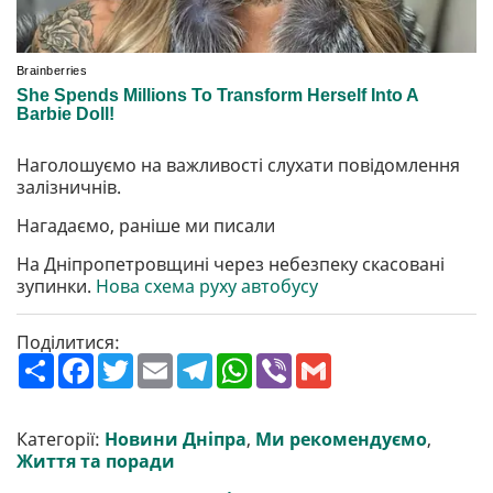
Наголошуємо на важливості слухати повідомлення
залізничнів.
Нагадаємо, раніше ми писали
На Дніпропетровщині через небезпеку скасовані
зупинки.
Нова схема руху автобусу
Поділитися:
П
F
T
E
T
W
V
G
о
a
w
m
e
h
i
m
ш
c
i
a
l
a
b
a
и
e
t
i
e
t
e
i
р
b
t
l
g
s
r
l
Категорії:
Новини Дніпра
,
Ми рекомендуємо
,
и
o
e
r
A
Життя та поради
т
o
r
a
p
и
k
m
p