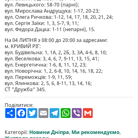
вул. Левицького: 58-70 (парні);
вул. Мирослава Андрущука: 1-17, 20-23;
вул. Олега Ричкова: 1-12, 14, 17, 18, 20, 21, 24;
вул. Сергія Заїки: 1, 3, 5-7, 9, 11;
вул. Федора Дацка: 1-11 (непарні), 15.
На 04 ЛИПНЯ з 08:00 до 20:00 за адресами:
м. КРИВИЙ РІГ:
вул. Будівельна: 1, 1А, 2, 2Б, 3, 3А, 4-6, 8, 10;
вул. Веселкова: 3, 4, 6, 7, 9-11, 13, 15, 41;
вул. Енергетична: 1-6, 8, 11, 12, 23;
вул. Новорічна: 1, 2, 6-8, 10, 14, 16, 18, 22;
вул. Переможців: 1-9, 11, 59;
вул. Ялинкова: 2, 5, 6, 8-11, 13, 14, 16;
СТ "Дружба" 345.
Поділитися:
П
F
T
E
T
W
V
G
о
a
w
m
e
h
i
m
ш
c
i
a
l
a
b
a
и
e
t
i
e
t
e
i
р
b
t
l
g
s
r
l
Категорії:
Новини Дніпра
,
Ми рекомендуємо
,
и
o
e
r
A