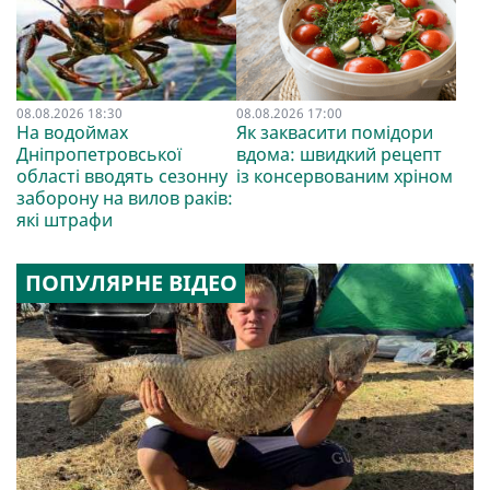
08.08.2026 18:30
08.08.2026 17:00
На водоймах
Як заквасити помідори
Дніпропетровської
вдома: швидкий рецепт
області вводять сезонну
із консервованим хріном
заборону на вилов раків:
які штрафи
ПОПУЛЯРНЕ ВІДЕО