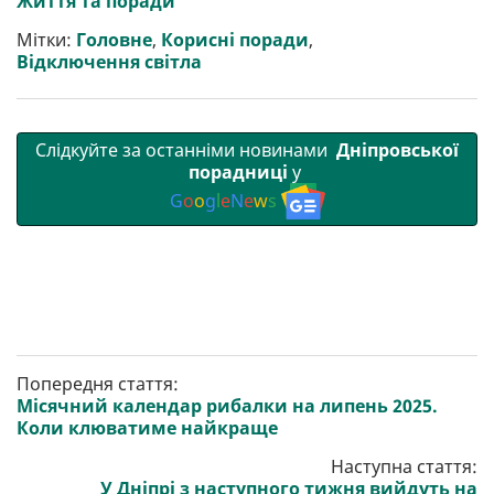
Життя та поради
т
o
r
a
p
и
k
m
p
Мітки:
Головне
,
Корисні поради
,
Відключення світла
Слідкуйте за останніми новинами
Дніпровської
порадниці
у
G
o
o
g
l
e
N
e
w
s
Попередня стаття:
Місячний календар рибалки на липень 2025.
Коли клюватиме найкраще
Наступна стаття:
У Дніпрі з наступного тижня вийдуть на