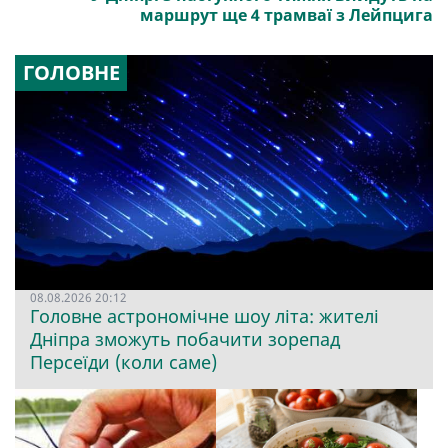
маршрут ще 4 трамваї з Лейпцига
ГОЛОВНЕ
08.08.2026 20:12
Головне астрономічне шоу літа: жителі
Дніпра зможуть побачити зорепад
Персеїди (коли саме)