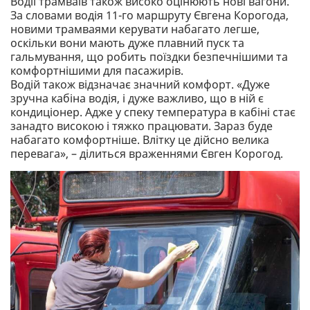
Водії трамваїв також високо оцінюють нові вагони.
За словами водія 11-го маршруту Євгена Корогода,
новими трамваями керувати набагато легше,
оскільки вони мають дуже плавний пуск та
гальмування, що робить поїздки безпечнішими та
комфортнішими для пасажирів.
Водій також відзначає значний комфорт. «Дуже
зручна кабіна водія, і дуже важливо, що в ній є
кондиціонер. Адже у спеку температура в кабіні стає
занадто високою і тяжко працювати. Зараз буде
набагато комфортніше. Влітку це дійсно велика
перевага», – ділиться враженнями Євген Корогод.