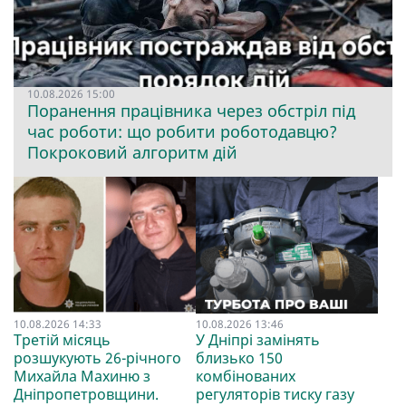
10.08.2026 15:00
Поранення працівника через обстріл під
час роботи: що робити роботодавцю?
Покроковий алгоритм дій
10.08.2026 14:33
10.08.2026 13:46
Третій місяць
У Дніпрі замінять
розшукують 26-річного
близько 150
Михайла Махиню з
комбінованих
Дніпропетровщини.
регуляторів тиску газу