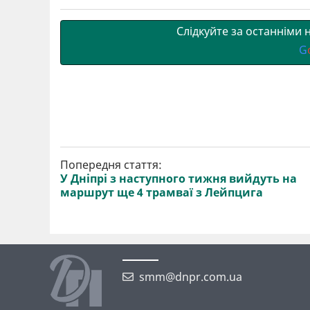
т
o
r
a
p
и
k
m
p
Слідкуйте за останніми
G
Попередня стаття:
У Дніпрі з наступного тижня вийдуть на
маршрут ще 4 трамваї з Лейпцига
smm@dnpr.com.ua