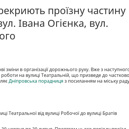
ерекриють проїзну частину
ул. Івана Огієнка, вул.
ого
і зміни в організації дорожнього руху. Вже з наступног
 роботи на вулиці Театральній, що призведе до частков
мляє
Дніпровська порадниця
з посиланням на міську рад
ці Театральної від вулиці Робочої до вулиці Братів
 30 червня по 30 липня. Протягом цього періоду проїзд