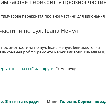
і тимчасове перекриття проїзної части
ка тимчасове перекриття проїзної частини для виконання
частини по вул. Івана Нечуя-
 проїзної частини по вул. Івана Нечуя-Левицького, на
для виконання робіт з ремонту мереж зливової каналізації.
вертаються на свої маршрути
. Схема руху
мо
,
Життя та поради
Мітки:
Головне
,
Корисні пора