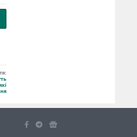
тя:
уть
які
ня