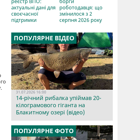
реєстр ВПО:
борги
актуальні дані для
роботодавця: що
своєчасної
змінилося з 2
підтримки
серпня 2026 року
ПОПУЛЯРНЕ ВІДЕО
о
ого
у.
31.07.2026 16:00
14-річний рибалка упіймав 20-
кілограмового гіганта на
Блакитному озері (відео)
ПОПУЛЯРНЕ ФОТО