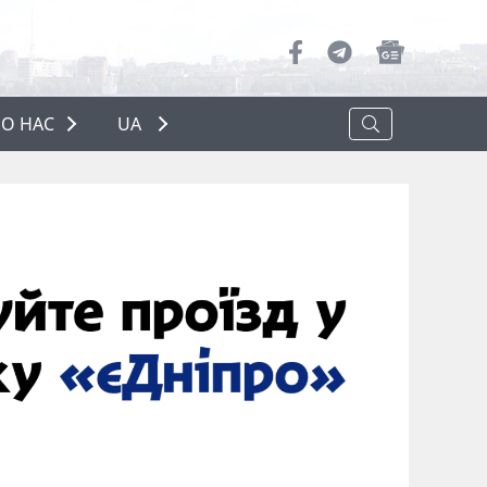
О НАС
UA
ПРО НАС
РЕКЛАМА
ПОЛІТИКА КОНФІДЕНЦІЙНОСТІ