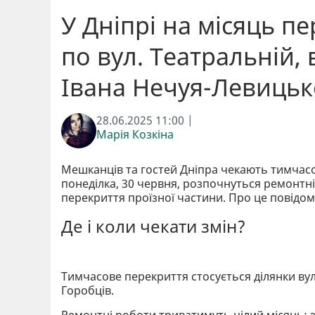
У Дніпрі на місяць п
по вул. Театральній, в
Івана Нечуя-Левицьк
28.06.2025 11:00 |
Марія Козкіна
Мешканців та гостей Дніпра чекають тимчасов
понеділка, 30 червня, розпочнуться ремонтні
перекриття проїзної частини. Про це повідо
Де і коли чекати змін?
Тимчасове перекриття стосується ділянки вули
Горобців.
Ремонтні роботи триватимуть цілий місяць: з