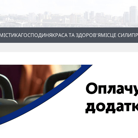
МІСТИКА
ГОСПОДИНЯ
КРАСА ТА ЗДОРОВ’Я
МІСЦЕ СИЛИ
ПР