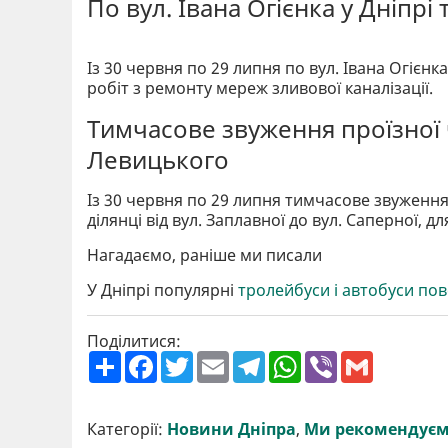
По вул. Івана Огієнка у Дніпр
Із 30 червня по 29 липня по вул. Івана Огієн
робіт з ремонту мереж зливової каналізації.
Тимчасове звуження проїзної 
Левицького
Із 30 червня по 29 липня тимчасове звуження
ділянці від вул. Заплавної до вул. Саперної, 
Нагадаємо, раніше ми писали
У Дніпрі популярні
тролейбуси і автобуси по
Поділитися:
П
F
T
E
T
W
V
G
о
a
w
m
e
h
i
m
ш
c
i
a
l
a
b
a
и
e
t
i
e
t
e
i
р
b
t
l
g
s
r
l
Категорії:
Новини Дніпра
,
Ми рекомендує
и
o
e
r
A