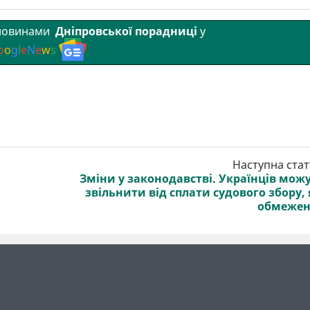
 новинами
Дніпровської порадниці
у
o
o
g
l
e
N
e
w
s
Наступна стат
Зміни у законодавстві. Українців мож
звільнити від сплати судового збору, 
обмежен