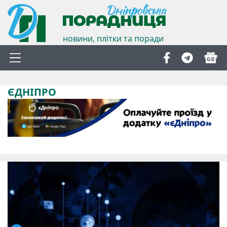
новини, плітки та поради
ЄДНІПРО