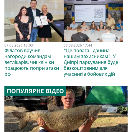
07.08.2026 18:03
07.08.2026 17:44
Філатов вручив
"Це повага і данина
нагороди командам
нашим захисникам". У
ветлікарів, чиї клініки
Дніпрі паркування буде
працюють попри атаки
безкоштовним для
рф
учасників бойових дій
ПОПУЛЯРНЕ ВІДЕО