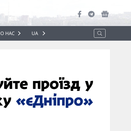
О НАС
UA
ПРО НАС
РЕКЛАМА
ПОЛІТИКА КОНФІДЕНЦІЙНОСТІ