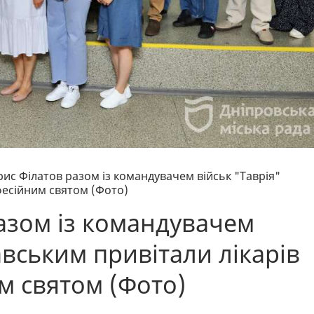
ис Філатов разом із командувачем військ "Таврія"
фесійним святом (Фото)
азом із командувачем
авським привітали лікарів
м святом (Фото)