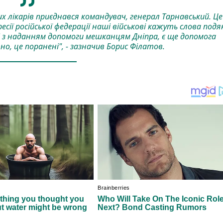
 лікарів приєднався командувач, генерал Тарнавський. Це
ії російської федерації наші військові кажуть слова подя
і з наданням допомоги мешканцям Дніпра, є ще допомога
но, це поранені", - зазначив Борис Філатов.