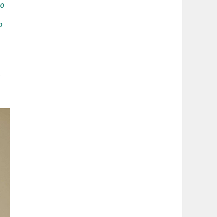
го
о
с