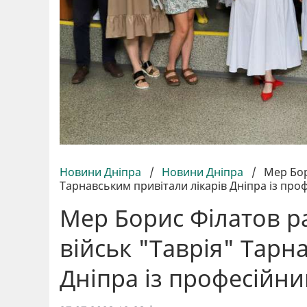
Новини Дніпра
/
Новини Дніпра
/
Мер Бор
Тарнавським привітали лікарів Дніпра із про
Мер Борис Філатов р
військ "Таврія" Тарн
Дніпра із професійни