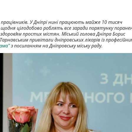
 працівників. У Дніпрі нині працюють майже 10 тисяч
які щодня цілодобово роблять все заради порятунку поране
 здоровʼям простих містян. Міський голова Дніпра Борис
 Тарнавським привітали дніпровських лікарів із професійни
ама"
з посиланням на Дніпровську міську раду.