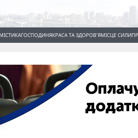
МІСТИКА
ГОСПОДИНЯ
КРАСА ТА ЗДОРОВ’Я
МІСЦЕ СИЛИ
ПР