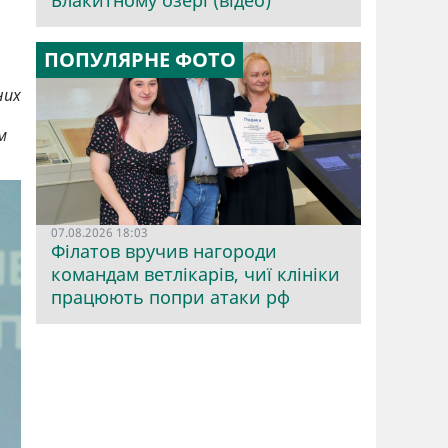
Блакитному озері (відео)
ПОПУЛЯРНЕ ФОТО
них
м
07.08.2026 18:03
Філатов вручив нагороди
командам ветлікарів, чиї клініки
працюють попри атаки рф