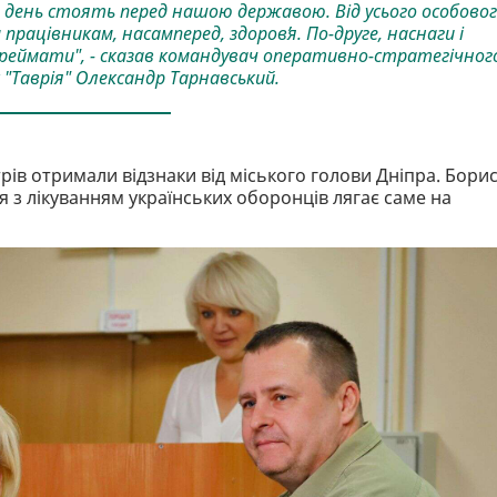
 день стоять перед нашою державою. Від усього особово
рацівникам, насамперед, здоровʼя. По-друге, наснаги і
 переймати", - сказав командувач оперативно-стратегічног
 "Таврія" Олександр Тарнавський.
рів отримали відзнаки від міського голови Дніпра. Бори
 з лікуванням українських оборонців лягає саме на