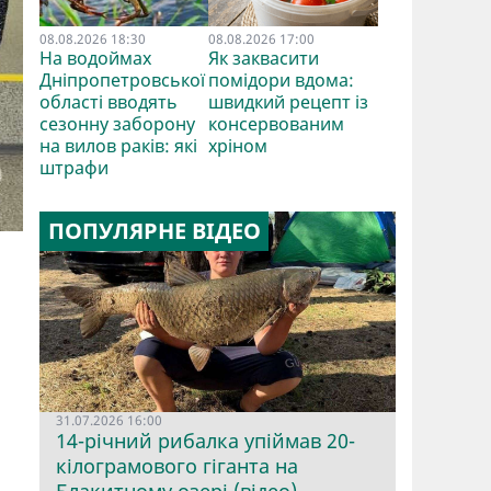
08.08.2026 18:30
08.08.2026 17:00
На водоймах
Як заквасити
Дніпропетровської
помідори вдома:
області вводять
швидкий рецепт із
сезонну заборону
консервованим
на вилов раків: які
хріном
штрафи
ПОПУЛЯРНЕ ВІДЕО
31.07.2026 16:00
14-річний рибалка упіймав 20-
кілограмового гіганта на