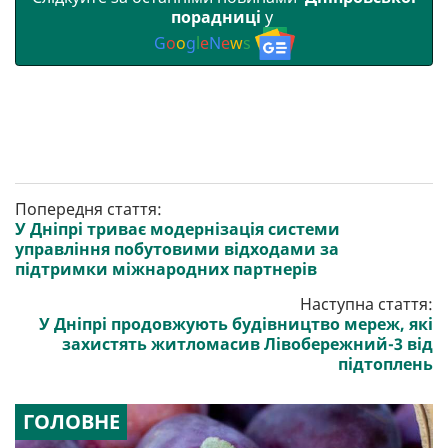
порадниці
у
G
o
o
g
l
e
N
e
w
s
Попередня стаття:
У Дніпрі триває модернізація системи
управління побутовими відходами за
підтримки міжнародних партнерів
Наступна стаття:
У Дніпрі продовжують будівництво мереж, які
захистять житломасив Лівобережний-3 від
підтоплень
ГОЛОВНЕ