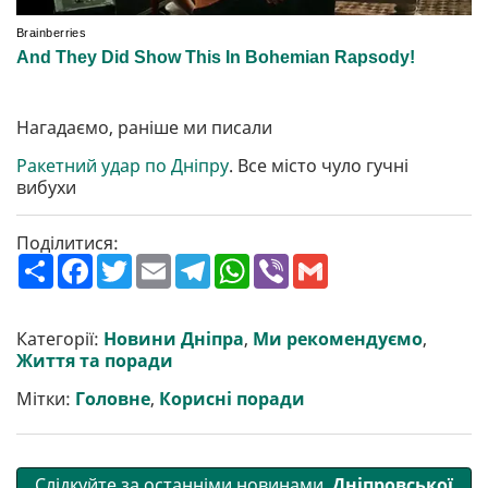
Нагадаємо, раніше ми писали
Ракетний удар по Дніпру
. Все місто чуло гучні
вибухи
Поділитися:
П
F
T
E
T
W
V
G
о
a
w
m
e
h
i
m
ш
c
i
a
l
a
b
a
и
e
t
i
e
t
e
i
р
b
t
l
g
s
r
l
Категорії:
Новини Дніпра
,
Ми рекомендуємо
,
и
o
e
r
A
Життя та поради
т
o
r
a
p
и
k
m
p
Мітки:
Головне
,
Корисні поради
Слідкуйте за останніми новинами
Дніпровської