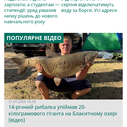
зарплати, а студентам —
серпня відключатимуть
стипендії: уряд ухвалив
воду за борги. Усі адреси
низку рішень до нового
навчального року
ПОПУЛЯРНЕ ВІДЕО
31.07.2026 16:00
14-річний рибалка упіймав 20-
кілограмового гіганта на Блакитному озері
(відео)