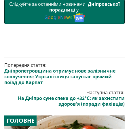
Слідкуйте за останніми новинами
Дніпровської
порадниці
у
G
o
o
g
l
e
N
e
w
s
Попередня стаття:
Дніпропетровщина отримує нове залізничне
сполучення: Укрзалізниця запускає прямий
поїзд до Карпат
Наступна стаття:
На Дніпро суне спека до +32°C: як захистити
здоров’я (поради фахівців)
ГОЛОВНЕ