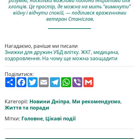
розумію, наскільки важлива подібна ініціатива для
хлопців. Це простір, де можна на мить "вимкнути"
війну і відчути спокій, — поділився враженнями
ветеран Станіслав.
Нагадаємо, раніше ми писали
Знижки для дружин УБД влітку. ЖКГ, медицина,
оздоровлення. На чому ще можна заощадити
Поділитися:
П
F
T
E
T
W
V
G
о
a
w
m
e
h
i
m
ш
c
i
a
l
a
b
a
и
e
t
i
e
t
e
i
р
b
t
l
g
s
r
l
Категорії:
Новини Дніпра
,
Ми рекомендуємо
,
и
o
e
r
A
Життя та поради
т
o
r
a
p
и
k
m
p
Мітки:
Головне
,
Цікаві події