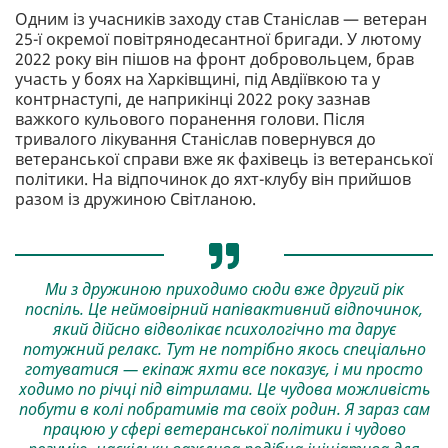
Одним із учасників заходу став Станіслав — ветеран
25-ї окремої повітрянодесантної бригади. У лютому
2022 року він пішов на фронт добровольцем, брав
участь у боях на Харківщині, під Авдіївкою та у
контрнаступі, де наприкінці 2022 року зазнав
важкого кульового поранення голови. Після
тривалого лікування Станіслав повернувся до
ветеранської справи вже як фахівець із ветеранської
політики. На відпочинок до яхт-клубу він прийшов
разом із дружиною Світланою.
Ми з дружиною приходимо сюди вже другий рік
поспіль. Це неймовірний напівактивний відпочинок,
який дійсно відволікає психологічно та дарує
потужний релакс. Тут не потрібно якось спеціально
готуватися — екіпаж яхти все показує, і ми просто
ходимо по річці під вітрилами. Це чудова можливість
побути в колі побратимів та своїх родин. Я зараз сам
працюю у сфері ветеранської політики і чудово