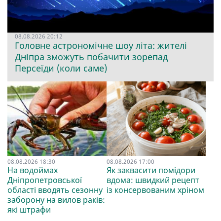
08.08.2026 20:12
Головне астрономічне шоу літа: жителі
Дніпра зможуть побачити зорепад
Персеїди (коли саме)
08.08.2026 18:30
08.08.2026 17:00
На водоймах
Як заквасити помідори
Дніпропетровської
вдома: швидкий рецепт
області вводять сезонну
із консервованим хріном
заборону на вилов раків:
які штрафи