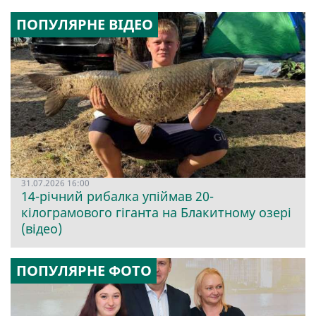
ПОПУЛЯРНЕ ВІДЕО
31.07.2026 16:00
14-річний рибалка упіймав 20-
кілограмового гіганта на Блакитному озері
(відео)
ПОПУЛЯРНЕ ФОТО