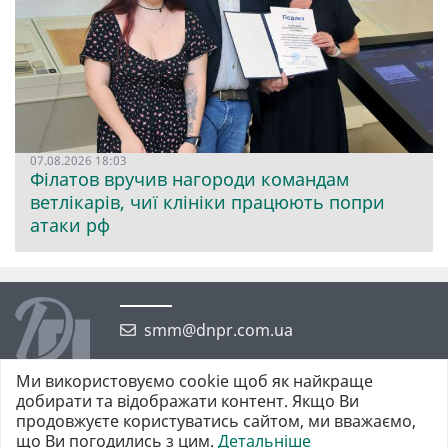
07.08.2026 18:03
Філатов вручив нагороди командам
ветлікарів, чиї клініки працюють попри
атаки рф
smm@dnpr.com.ua
Ми використовуємо cookie щоб як найкраще
добирати та відображати контент. Якщо Ви
продовжуєте користуватись сайтом, ми вважаємо,
що Ви погодились з цим.
Детальніше