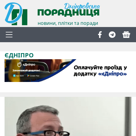
новини, плітки та поради
ЄДНІПРО