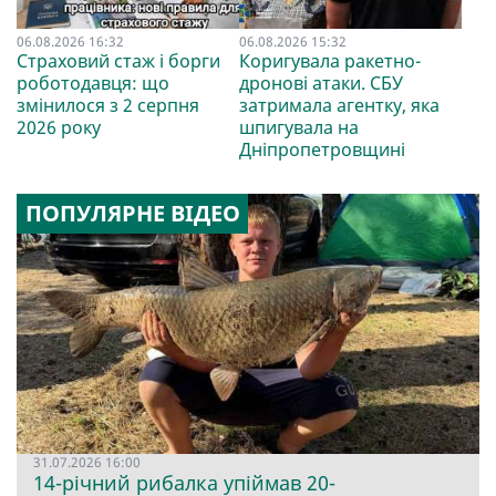
06.08.2026 16:32
06.08.2026 15:32
Страховий стаж і борги
Коригувала ракетно-
роботодавця: що
дронові атаки. СБУ
змінилося з 2 серпня
затримала агентку, яка
2026 року
шпигувала на
Дніпропетровщині
ПОПУЛЯРНЕ ВІДЕО
31.07.2026 16:00
14-річний рибалка упіймав 20-