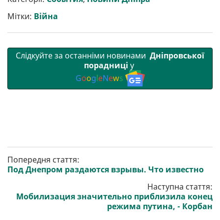
и
o
e
r
A
т
o
r
a
p
Мітки:
Війна
и
k
m
p
Слідкуйте за останніми новинами
Дніпровської
порадниці
у
G
o
o
g
l
e
N
e
w
s
Попередня стаття:
Под Днепром раздаются взрывы. Что известно
Наступна стаття:
Мобилизация значительно приблизила конец
режима путина, - Корбан