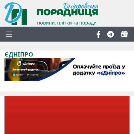
новини, плітки та поради
ЄДНІПРО