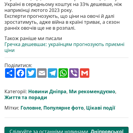
Україні в середньому коштує на 33% дешевше, ніж
наприкінці лютого 2023 року.
Експерти прогнозують, що ціни на овочі й далі
зростатимуть, адже війна в країні триває, а сезон
ранніх овочів ще не в розпалі.
Також раніше ми писали
Гречка дешевшає: українцям прогнозують приємні
ціни
Поділитися:
П
F
T
E
T
W
V
G
о
a
w
m
e
h
i
m
ш
c
i
a
l
a
b
a
и
e
t
i
e
t
e
i
р
b
t
l
g
s
r
l
Категорії:
Новини Дніпра
,
Ми рекомендуємо
,
и
o
e
r
A
Життя та поради
т
o
r
a
p
и
k
m
p
Мітки:
Головне
,
Популярне фото
,
Цікаві події
Слідкуйте за останніми новинами
Дніпровської