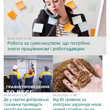
06.08.2026 13:34
Робота за сумісництвом: що потрібно
знати працівникам і роботодавцям
06.08.2026 11:55
06.08.2026 11:48
Де у серпні дніпровські
Від 80 гривень за
газовики проведуть
кілограм: українців чекає
техобслуговування
новий стрибок цін на