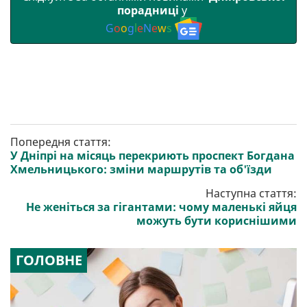
порадниці
у
G
o
o
g
l
e
N
e
w
s
Попередня стаття:
У Дніпрі на місяць перекриють проспект Богдана
Хмельницького: зміни маршрутів та об'їзди
Наступна стаття:
Не женіться за гігантами: чому маленькі яйця
можуть бути кориснішими
ГОЛОВНЕ