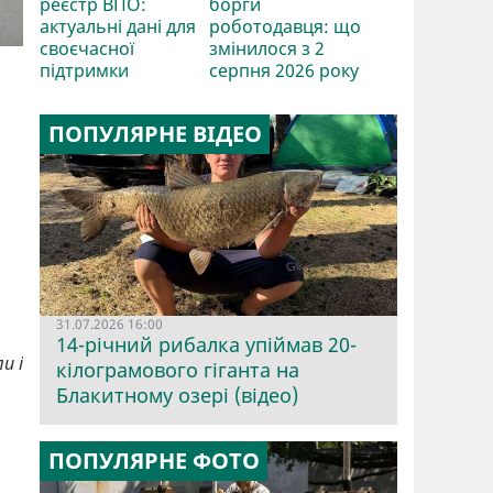
реєстр ВПО:
борги
актуальні дані для
роботодавця: що
своєчасної
змінилося з 2
підтримки
серпня 2026 року
ПОПУЛЯРНЕ ВІДЕО
31.07.2026 16:00
14-річний рибалка упіймав 20-
ли і
кілограмового гіганта на
Блакитному озері (відео)
ПОПУЛЯРНЕ ФОТО