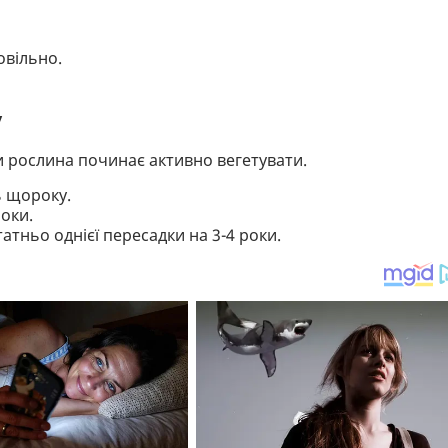
овільно.
у
и рослина починає активно вегетувати.
ь щороку.
роки.
атньо однієї пересадки на 3-4 роки.