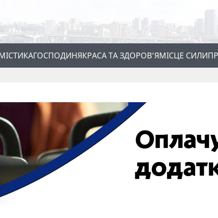
МІСТИКА
ГОСПОДИНЯ
КРАСА ТА ЗДОРОВ’Я
МІСЦЕ СИЛИ
ПР