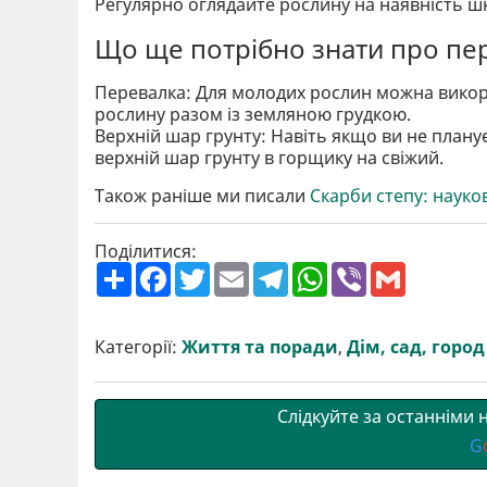
Регулярно оглядайте рослину на наявність шкі
Що ще потрібно знати про пе
Перевалка: Для молодих рослин можна викор
рослину разом із земляною грудкою.
Верхній шар грунту: Навіть якщо ви не план
верхній шар грунту в горщику на свіжий.
Також раніше ми писали
Скарби степу: науко
Поділитися:
П
F
T
E
T
W
V
G
о
a
w
m
e
h
i
m
ш
c
i
a
l
a
b
a
и
e
t
i
e
t
e
i
р
b
t
l
g
s
r
l
Категорії:
Життя та поради
,
Дім, сад, город
и
o
e
r
A
т
o
r
a
p
и
k
m
p
Слідкуйте за останніми
G