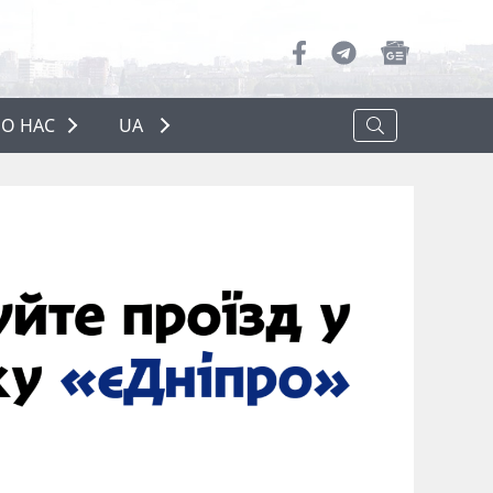
О НАС
UA
ПРО НАС
РЕКЛАМА
ПОЛІТИКА КОНФІДЕНЦІЙНОСТІ