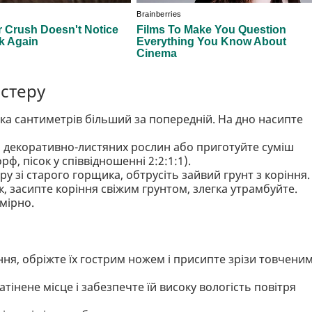
стеру
ка сантиметрів більший за попередній. На дно насипте
я декоративно-листяних рослин або приготуйте суміш
ф, пісок у співвідношенні 2:2:1:1).
 зі старого горщика, обтрусіть зайвий грунт з коріння.
, засипте коріння свіжим грунтом, злегка утрамбуйте.
мірно.
ня, обріжте їх гострим ножем і присипте зрізи товчени
тінене місце і забезпечте їй високу вологість повітря