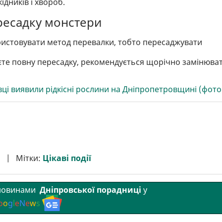
дників і хвороб.
ресадку монстери
истовувати метод перевалки, тобто пересаджувати
уєте повну пересадку, рекомендується щорічно замінюва
вці виявили рідкісні рослини на Дніпропетровщині (фото
Мітки:
Цікаві події
 новинами
Дніпровської порадниці
у
o
o
g
l
e
N
e
w
s