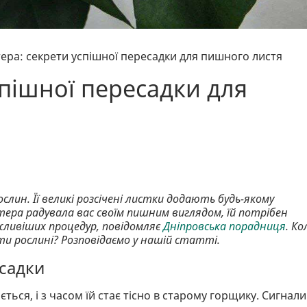
ера: секрети успішної пересадки для пишного листя
пішної пересадки для
лин. Її великі розсічені листки додають будь-якому
тера радувала вас своїм пишним виглядом, їй потрібен
ажливіших процедур, повідомляє
Дніпровська порадниця
. Ко
и рослині? Розповідаємо у нашій статті.
садки
ься, і з часом їй стає тісно в старому горщику. Сигнали