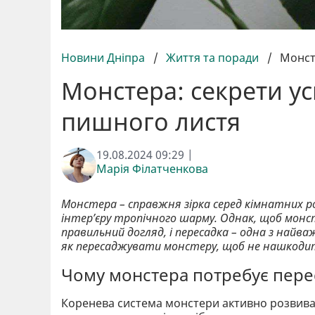
Новини Дніпра
/
Життя та поради
/
Монст
Монстера: секрети ус
пишного листя
19.08.2024 09:29 |
Марія Філатченкова
Монстера – справжня зірка серед кімнатних рос
інтер’єру тропічного шарму. Однак, щоб монс
правильний догляд, і пересадка – одна з найв
як пересаджувати монстеру, щоб не нашкодит
Чому монстера потребує пере
Коренева система монстери активно розвиваєт