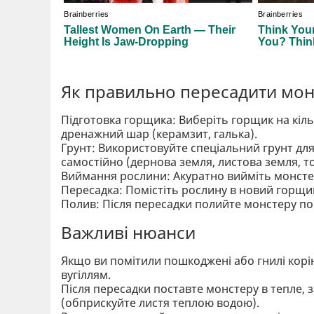
Як правильно пересадити мон
Підготовка горщика: Виберіть горщик на кіль
дренажний шар (керамзит, галька).
Грунт: Використовуйте спеціальний грунт дл
самостійно (дернова земля, листова земля, тор
Виймання рослини: Акуратно вийміть монстеру
Пересадка: Помістіть рослину в новий горщик
Полив: Після пересадки полийте монстеру по
Важливі нюанси
Якщо ви помітили пошкоджені або гнилі корін
вугіллям.
Після пересадки поставте монстеру в тепле, за
(обприскуйте листя теплою водою).