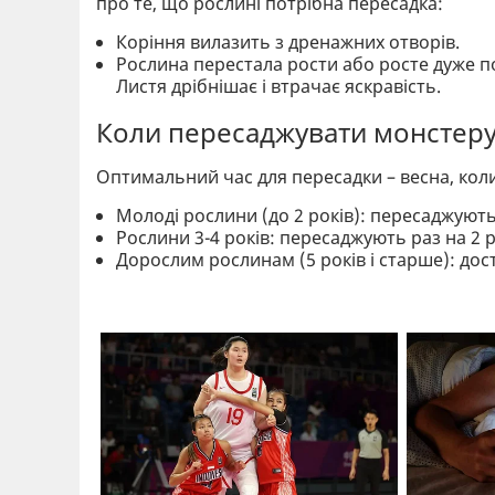
про те, що рослині потрібна пересадка:
Коріння вилазить з дренажних отворів.
Рослина перестала рости або росте дуже п
Листя дрібнішає і втрачає яскравість.
Коли пересаджувати монстер
Оптимальний час для пересадки – весна, кол
Молоді рослини (до 2 років): пересаджуют
Рослини 3-4 років: пересаджують раз на 2 
Дорослим рослинам (5 років і старше): дост