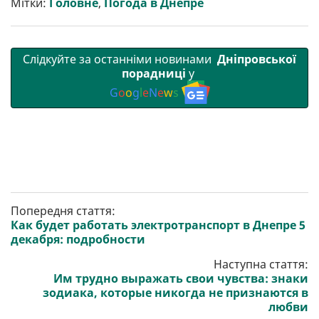
Мітки:
Головне
,
Погода в Днепре
и
k
m
p
Слідкуйте за останніми новинами
Дніпровської
порадниці
у
G
o
o
g
l
e
N
e
w
s
Попередня стаття:
Как будет работать электротранспорт в Днепре 5
декабря: подробности
Наступна стаття:
Им трудно выражать свои чувства: знаки
зодиака, которые никогда не признаются в
любви