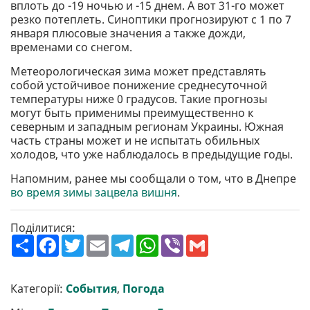
вплоть до -19 ночью и -15 днем. А вот 31-го может
резко потеплеть. Синоптики прогнозируют с 1 по 7
января плюсовые значения а также дожди,
временами со снегом.
Метеорологическая зима может представлять
собой устойчивое понижение среднесуточной
температуры ниже 0 градусов. Такие прогнозы
могут быть применимы преимущественно к
северным и западным регионам Украины. Южная
часть страны может и не испытать обильных
холодов, что уже наблюдалось в предыдущие годы.
Напомним, ранее мы сообщали о том, что в Днепре
во время зимы зацвела вишня
.
Поділитися:
П
F
T
E
T
W
V
G
о
a
w
m
e
h
i
m
ш
c
i
a
l
a
b
a
и
e
t
i
e
t
e
i
р
b
t
l
g
s
r
l
Категорії:
События
,
Погода
и
o
e
r
A
т
o
r
a
p