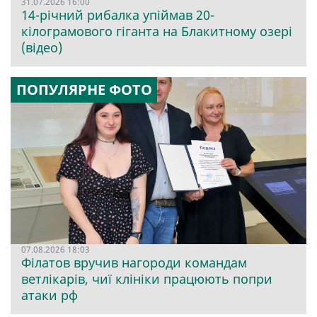
31.07.2026 16:00
14-річний рибалка упіймав 20-
кілограмового гіганта на Блакитному озері
(відео)
ПОПУЛЯРНЕ ФОТО
07.08.2026 18:03
Філатов вручив нагороди командам
ветлікарів, чиї клініки працюють попри
атаки рф