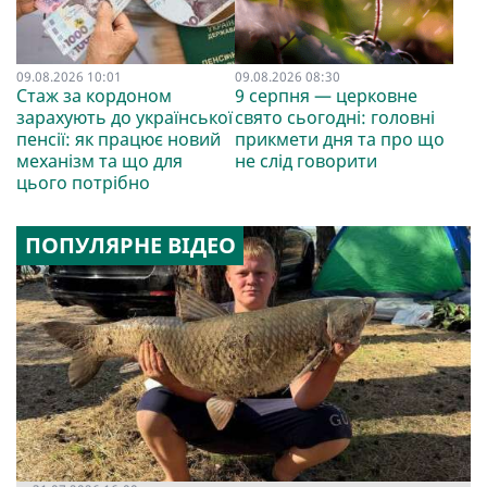
09.08.2026 10:01
09.08.2026 08:30
Стаж за кордоном
9 серпня — церковне
зарахують до української
свято сьогодні: головні
пенсії: як працює новий
прикмети дня та про що
механізм та що для
не слід говорити
цього потрібно
ПОПУЛЯРНЕ ВІДЕО