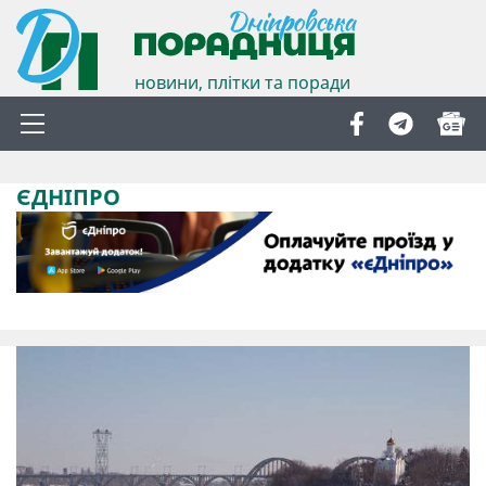
новини, плітки та поради
ЄДНІПРО