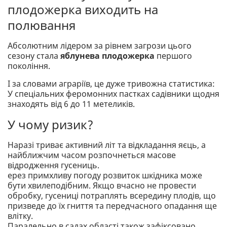
плодожерка виходить на
полювання
Абсолютним лідером за рівнем загрози цього
сезону стала
яблунева плодожерка
першого
покоління.
І за словами аграріїв, це дуже тривожна статистика:
У спеціальних феромонних пастках садівники щодня
знаходять від 6 до 11 метеликів.
У чому ризик?
Наразі триває активний літ та відкладання яєць, а
найближчим часом розпочнеться масове
відродження гусениць.
ерез примхливу погоду розвиток шкідника може
бути хвилеподібним. Якщо вчасно не провести
обробку, гусениці потраплять всередину плодів, що
призведе до їх гниття та передчасного опадання ще
влітку.
Паралельно в садах області також зафіксовано