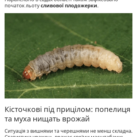
початок льоту
сливової плодожерки
.
Кісточкові під прицілом: попелиця
та муха нищать врожай
Ситуація з вишнями та черешнями не менш складна.
Статистика уражень вражає своїми масштабами: