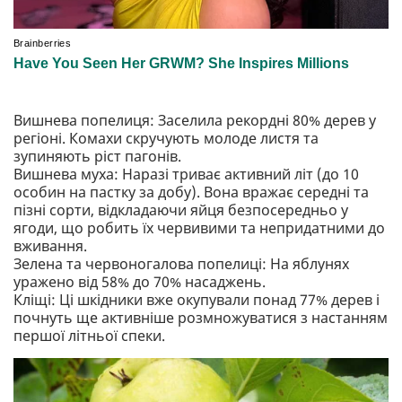
Вишнева попелиця: Заселила рекордні 80% дерев у
регіоні. Комахи скручують молоде листя та
зупиняють ріст пагонів.
Вишнева муха: Наразі триває активний літ (до 10
особин на пастку за добу). Вона вражає середні та
пізні сорти, відкладаючи яйця безпосередньо у
ягоди, що робить їх червивими та непридатними до
вживання.
Зелена та червоногалова попелиці: На яблунях
уражено від 58% до 70% насаджень.
Кліщі: Ці шкідники вже окупували понад 77% дерев і
почнуть ще активніше розмножуватися з настанням
першої літньої спеки.