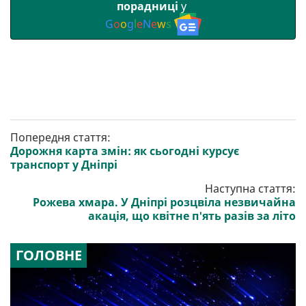
порадниці
у
G
o
o
g
l
e
N
e
w
s
Попередня стаття:
Дорожня карта змін: як сьогодні курсує
транспорт у Дніпрі
Наступна стаття:
Рожева хмара. У Дніпрі розцвіла незвичайна
акація, що квітне п'ять разів за літо
ГОЛОВНЕ