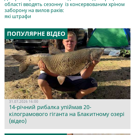
області вводять сезонну
із консервованим хріном
заборону на вилов раків:
які штрафи
ПОПУЛЯРНЕ ВІДЕО
31.07.2026 16:00
14-річний рибалка упіймав 20-
кілограмового гіганта на Блакитному озері
(відео)