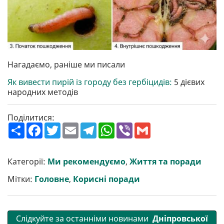
Нагадаємо, раніше ми писали
Як вивести пирій із городу без гербіцидів:
5 дієвих
народних методів
Поділитися:
П
F
T
E
T
W
V
G
о
a
w
m
e
h
i
m
ш
c
i
a
l
a
b
a
и
e
t
i
e
t
e
i
р
b
t
l
g
s
r
l
Категорії:
Ми рекомендуємо
,
Життя та поради
и
o
e
r
A
т
o
r
a
p
Мітки:
Головне
,
Корисні поради
и
k
m
p
Слідкуйте за останніми новинами
Дніпровської