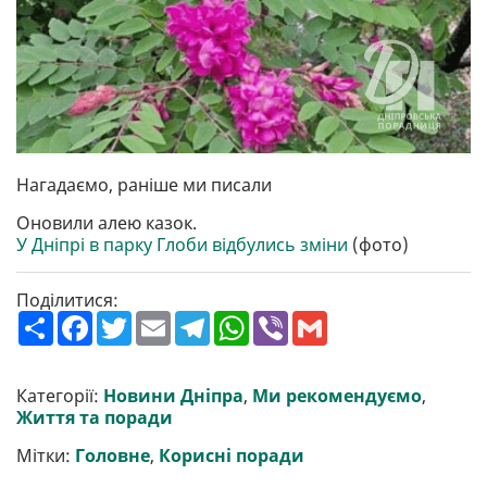
Нагадаємо, раніше ми писали
Оновили алею казок.
У Дніпрі в парку Глоби відбулись зміни
(фото)
Поділитися:
П
F
T
E
T
W
V
G
о
a
w
m
e
h
i
m
ш
c
i
a
l
a
b
a
и
e
t
i
e
t
e
i
р
b
t
l
g
s
r
l
Категорії:
Новини Дніпра
,
Ми рекомендуємо
,
и
o
e
r
A
Життя та поради
т
o
r
a
p
и
k
m
p
Мітки:
Головне
,
Корисні поради