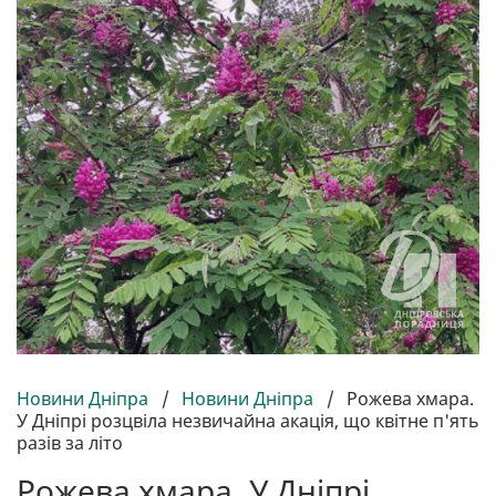
Новини Дніпра
/
Новини Дніпра
/
Рожева хмара.
У Дніпрі розцвіла незвичайна акація, що квітне п'ять
разів за літо
Рожева хмара. У Дніпрі