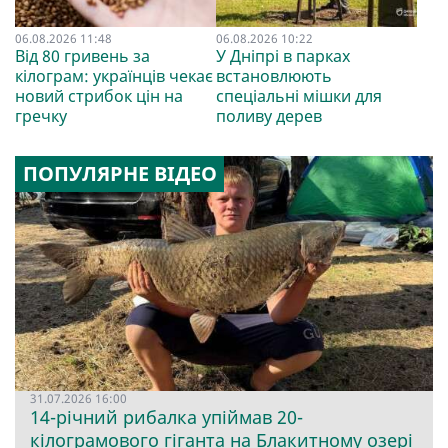
06.08.2026 11:48
06.08.2026 10:22
Від 80 гривень за
У Дніпрі в парках
кілограм: українців чекає
встановлюють
новий стрибок цін на
спеціальні мішки для
гречку
поливу дерев
ПОПУЛЯРНЕ ВІДЕО
31.07.2026 16:00
14-річний рибалка упіймав 20-
кілограмового гіганта на Блакитному озері