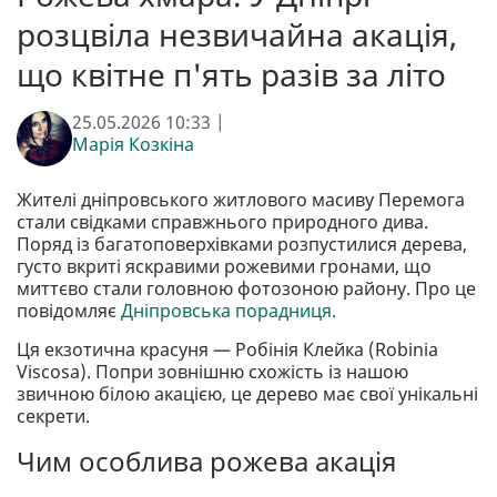
розцвіла незвичайна акація,
що квітне п'ять разів за літо
25.05.2026 10:33 |
Марія Козкіна
Жителі дніпровського житлового масиву Перемога
стали свідками справжнього природного дива.
Поряд із багатоповерхівками розпустилися дерева,
густо вкриті яскравими рожевими гронами, що
миттєво стали головною фотозоною району. Про це
повідомляє
Дніпровська порадниця.
Ця екзотична красуня — Робінія Клейка (Robinia
Viscosa). Попри зовнішню схожість із нашою
звичною білою акацією, це дерево має свої унікальні
секрети.
Чим особлива рожева акація