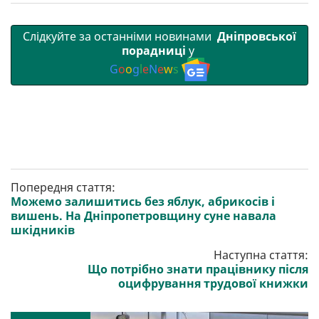
Слідкуйте за останніми новинами
Дніпровської
порадниці
у
G
o
o
g
l
e
N
e
w
s
Попередня стаття:
Можемо залишитись без яблук, абрикосів і
вишень. На Дніпропетровщину суне навала
шкідників
Наступна стаття:
Що потрібно знати працівнику після
оцифрування трудової книжки