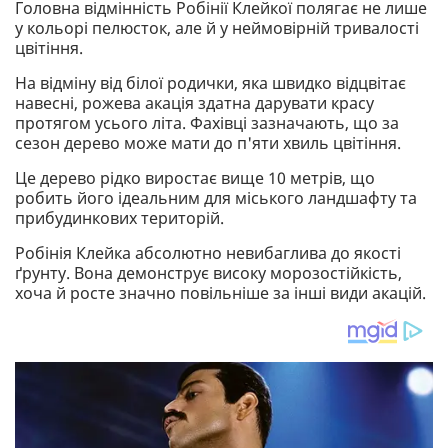
Головна відмінність Робінії Клейкої полягає не лише
у кольорі пелюсток, але й у неймовірній тривалості
цвітіння.
На відміну від білої родички, яка швидко відцвітає
навесні, рожева акація здатна дарувати красу
протягом усього літа. Фахівці зазначають, що за
сезон дерево може мати до п'яти хвиль цвітіння.
Це дерево рідко виростає вище 10 метрів, що
робить його ідеальним для міського ландшафту та
прибудинкових територій.
Робінія Клейка абсолютно невибаглива до якості
ґрунту. Вона демонструє високу морозостійкість,
хоча й росте значно повільніше за інші види акацій.