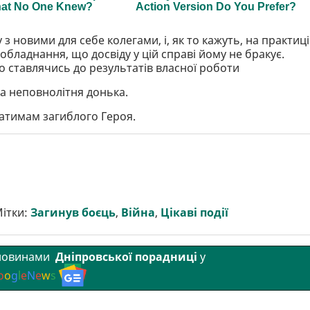
з новими для себе колегами, і, як то кажуть, на практиці
обладнання, що досвіду у цій справі йому не бракує.
 ставлячись до результатів власної роботи
а неповнолітня донька.
ратимам загиблого Героя.
ітки:
Загинув боєць
,
Війна
,
Цікаві події
 новинами
Дніпровської порадниці
у
o
o
g
l
e
N
e
w
s