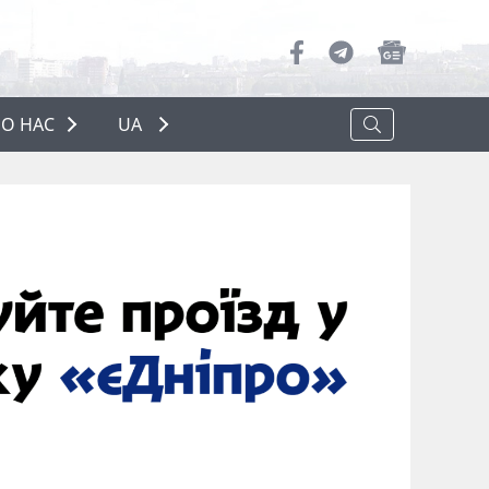
О НАС
UA
ПРО НАС
РЕКЛАМА
ПОЛІТИКА КОНФІДЕНЦІЙНОСТІ