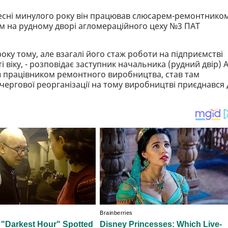
ересні минулого року він працював слюсарем-ремонтнико
ім на рудному дворі агломераційного цеху №3 ПАТ
ку тому, але взагалі його стаж роботи на підприємстві
 віку, - розповідає заступник начальника (рудний двір) 
в працівником ремонтного виробництва, став там
чергової реорганізації на тому виробництві приєднався 