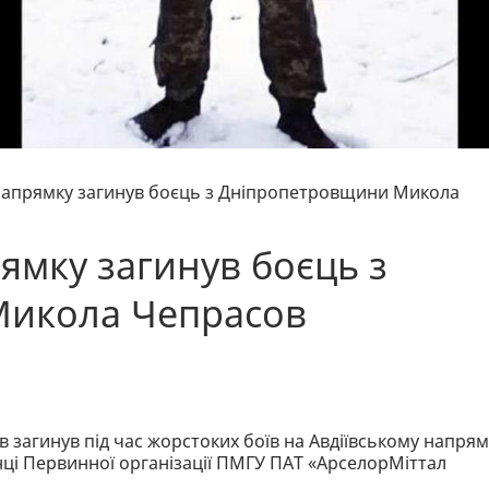
 напрямку загинув боєць з Дніпропетровщини Микола
ямку загинув боєць з
Микола Чепрасов
агинув під час жорстоких боїв на Авдіївському напрям
інці Первинної організації ПМГУ ПАТ «АрселорМіттал