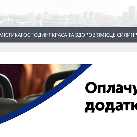
МІСТИКА
ГОСПОДИНЯ
КРАСА ТА ЗДОРОВ’Я
МІСЦЕ СИЛИ
ПР