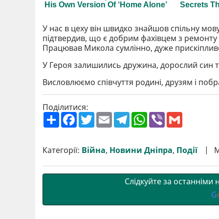
У нас в цеху він швидко знайшов спільну мову 
підтвердив, що є добрим фахівцем з ремонту 
Працював Микола сумлінно, дуже прискіпливо
У Героя залишились дружина, дорослий син т
Висловлюємо співчуття родині, друзям і поб
Поділитися:
П
F
T
E
T
W
V
G
о
a
w
m
e
h
i
m
ш
c
i
a
l
a
b
a
и
e
t
i
e
t
e
i
р
b
t
l
g
s
r
l
Категорії:
Війна
,
Новини Дніпра
,
Події
М
и
o
e
r
A
т
o
r
a
p
и
k
m
p
Слідкуйте за останніми
G