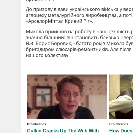
До призову в лави українського війська у в
аглоцеху металургійного виробництва, а пот
«АрселорМіттал Кривий Ріг».
Микола прийшов на роботу в наш цех шість ро
значно більший: він становить близько чверті
№3 Борис Боровик, - багато років Микола бу
бригадиром слюсарів-ремонтників. Але після 
нашого колективу.