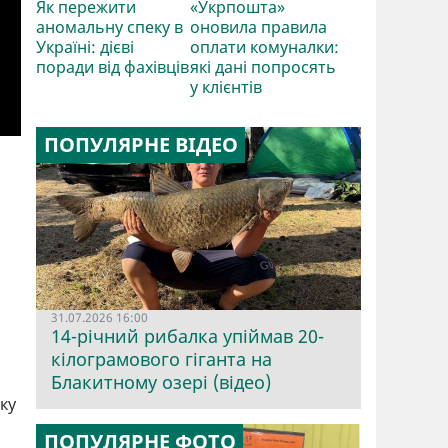
Як пережити
«Укрпошта»
аномальну спеку в
оновила правила
Україні: дієві
оплати комуналки:
поради від фахівців
які дані попросять
у клієнтів
ПОПУЛЯРНЕ ВІДЕО
31.07.2026 16:00
14-річний рибалка упіймав 20-
кілограмового гіганта на
Блакитному озері (відео)
ку
ПОПУЛЯРНЕ ФОТО