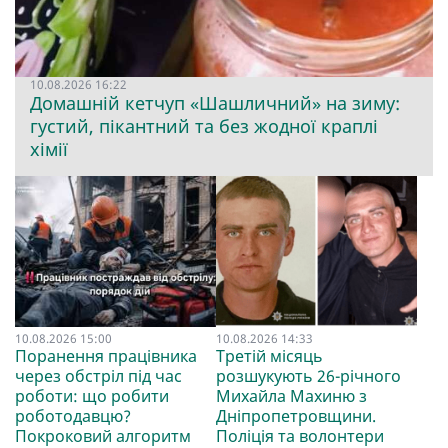
10.08.2026 16:22
Домашній кетчуп «Шашличний» на зиму:
густий, пікантний та без жодної краплі
хімії
10.08.2026 15:00
10.08.2026 14:33
Поранення працівника
Третій місяць
через обстріл під час
розшукують 26-річного
роботи: що робити
Михайла Махиню з
роботодавцю?
Дніпропетровщини.
Покроковий алгоритм
Поліція та волонтери