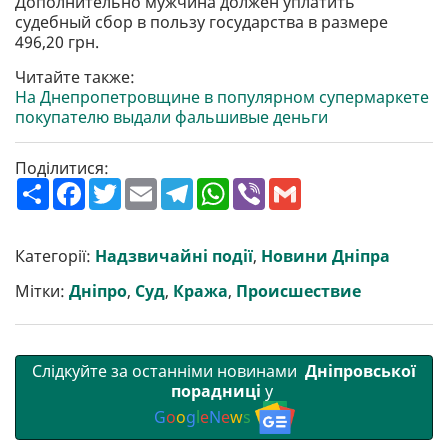
Дополнительно мужчина должен уплатить
судебный сбор в пользу государства в размере
496,20 грн.
Читайте также:
На Днепропетровщине в популярном супермаркете
покупателю выдали фальшивые деньги
Поділитися:
П
F
T
E
T
W
V
G
о
a
w
m
e
h
i
m
ш
c
i
a
l
a
b
a
и
e
t
i
e
t
e
i
р
b
t
l
g
s
r
l
Категорії:
Надзвичайні події
,
Новини Дніпра
и
o
e
r
A
т
o
r
a
p
Мітки:
Дніпро
,
Суд
,
Кража
,
Происшествие
и
k
m
p
Слідкуйте за останніми новинами
Дніпровської
порадниці
у
G
o
o
g
l
e
N
e
w
s