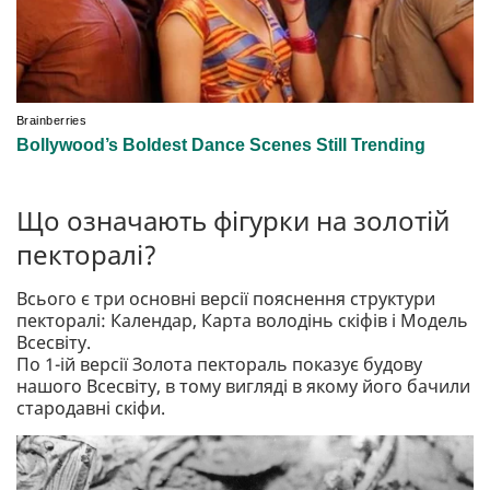
Що означають фігурки на золотій
пекторалі?
Всього є три основні версії пояснення структури
пекторалі: Календар, Карта володінь скіфів і Модель
Всесвіту.
По 1-ій версії Золота пектораль показує будову
нашого Всесвіту, в тому вигляді в якому його бачили
стародавні скіфи.