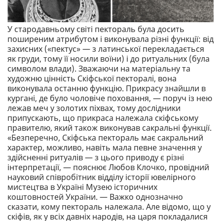
У стародавньому світі пектораль була досить
поширеним атрибутом і виконувала різні функції: від
захисних («пектус» — з латинської перекладається
як груди, тому її носили воїни) i до ритуальних (була
символом влади). Зважаючи на матеріальну та
художню цінність Скіфської пекторалі, вона
виконувала останню функцію. Прикрасу знайшли в
кургані, де було чоловіче поховання, — поруч із нею
лежав меч у золотих піхвах, тому дослідники
припускають, що прикраса належала скіфському
правителю, який також виконував сакральні функції.
«Безперечно, Скіфська пектораль має сакральний
характер, можливо, навіть мала певне значення у
здійсненні ритуалів — з цього приводу є різні
інтерпретації, — пояснює Любов Клочко, провідний
науковий співробітник відділу історії ювелірного
мистецтва в Україні Музею історичних
коштовностей України. — Важко однозначно
сказати, кому пектораль належала. Але відомо, що у
скіфів, як у всіх давніх народів, на царя покладалися