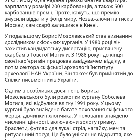
зарплата у розмірі 200 карбованців, а також 500
карбованців премії. Проте, кажуть, що премію
змусили віддати у фонд миру. Незважаючи на тиск з
Москви, сам скарб залишився в Києві.
У подальшому Борис Мозолевський став визнаним
дослідником скіфських курганів. У 1980 році він
захистив кандидатську дисертацію, присвячену
скарбам з Товстої Могили. З 1986 року і до кінця
своєї кар’єри він працював завідувачем відділу, а
потім сектора скіфської археології Інституту
археології НАН України. Він також був прийнятий до
Спілки письменників України.
Одним з особливих досягнень Бориса
Мозолевського були розкопки кургану Соболева
Могила, які відбулися влітку 1991 року. У цьому
кургані було знайдено багате поховання скіфського
жерця, дівчинки і хлопчика. У похованні знайдено
численні цінності, включаючи золоту гривну,
браслети, футляр для лука і стріл, нагайку, меч та
ритуальний посуд. Це було унікальне відкриття, яке