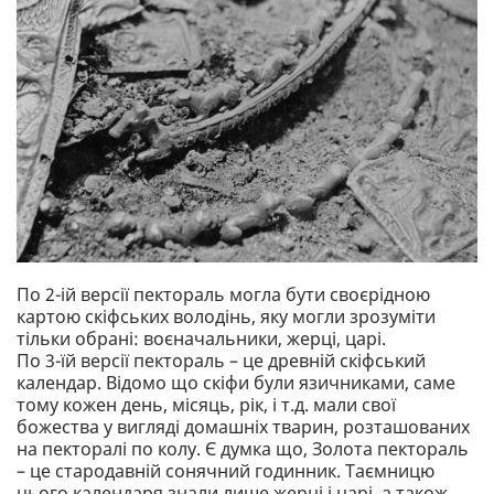
По 2-ій версії пектораль могла бути своєрідною
картою скіфських володінь, яку могли зрозуміти
тільки обрані: воєначальники, жерці, царі.
По 3-їй версії пектораль – це древній скіфський
календар. Відомо що скіфи були язичниками, саме
тому кожен день, місяць, рік, і т.д. мали свої
божества у вигляді домашніх тварин, розташованих
на пекторалі по колу. Є думка що, Золота пектораль
– це стародавній сонячний годинник. Таємницю
цього календаря знали лише жерці і царі, а також