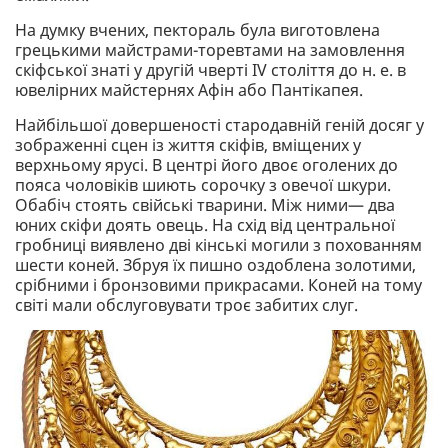
На думку вчених, пектораль була виготовлена
грецькими майстрами-торевтами на замовлення
скіфської знаті у другій чверті IV століття до н. е. в
ювелірних майстернях Афін або Пантікапея.
Найбільшої довершеності стародавній геній досяг у
зображенні сцен із життя скіфів, вміщених у
верхньому ярусі. В центрі його двоє оголених до
пояса чоловіків шиють сорочку з овечої шкури.
Обабіч стоять свійські тварини. Між ними— два
юних скіфи доять овець. На схід від центральної
гробниці виявлено дві кінські могили з похованням
шести коней. Збруя їх пишно оздоблена золотими,
срібними і бронзовими прикрасами. Коней на тому
світі мали обслуговувати троє забитих слуг.