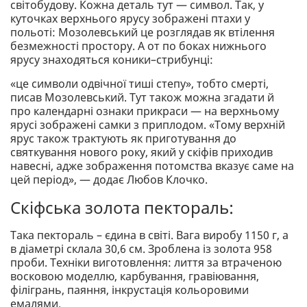
світобудову. Кожна деталь тут — символ. Так, у
куточках верхнього ярусу зображені птахи у
польоті: Мозолевський це розглядав як втілення
безмежності простору. А от по боках нижнього
ярусу знаходяться коники–стрибунці:
«це символи одвічної тиші степу», тобто смерті,
писав Мозолевський. Тут також можна згадати й
про календарні ознаки прикраси — на верхньому
ярусі зображені самки з приплодом. «Тому верхній
ярус також трактують як приготування до
святкування нового року, який у скіфів приходив
навесні, адже зображення потомства вказує саме на
цей період», — додає Любов Клочко.
Скіфська золота пектораль:
Така пектораль – єдина в світі. Вага виробу 1150 г, а
в діаметрі склала 30,6 см. Зроблена із золота 958
проби. Техніки виготовлення: лиття за втраченою
восковою моделлю, карбування, гравіювання,
філігрань, паяння, інкрустація кольоровими
емалями.