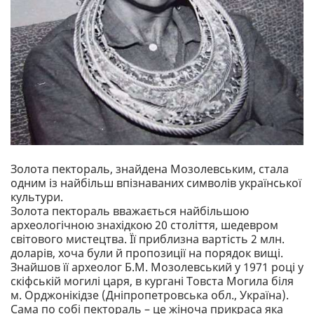
Золота пектораль, знайдена Мозолевським, стала
одним із найбільш впізнаваних символів української
культури.
Золота пектораль вважається найбільшою
археологічною знахідкою 20 століття, шедевром
світового мистецтва. Її приблизна вартість 2 млн.
доларів, хоча були й пропозиції на порядок вищі.
Знайшов її археолог Б.М. Мозолевський у 1971 році у
скіфській могилі царя, в кургані Товста Могила біля
м. Орджонікідзе (Дніпропетровська обл., Україна).
Сама по собі пектораль – це жіноча прикраса яка