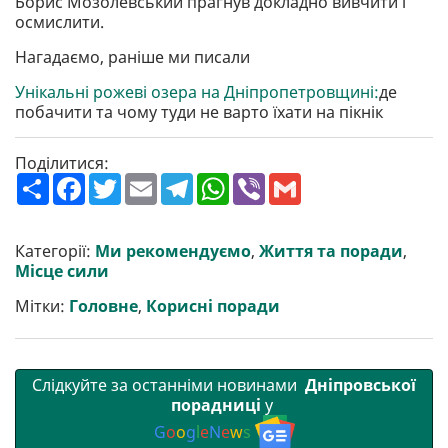
Борис Мозолевський прагнув докладно вивчити і
осмислити.
Нагадаємо, раніше ми писали
Унікальні рожеві озера на Дніпропетровщині:
де
побачити та чому туди не варто їхати на пікнік
Поділитися:
П
F
T
E
T
W
V
G
о
a
w
m
e
h
i
m
ш
c
i
a
l
a
b
a
и
e
t
i
e
t
e
i
р
b
t
l
g
s
r
l
Категорії:
Ми рекомендуємо
,
Життя та поради
,
и
o
e
r
A
Місце сили
т
o
r
a
p
и
k
m
p
Мітки:
Головне
,
Корисні поради
Слідкуйте за останніми новинами
Дніпровської
порадниці
у
G
o
o
g
l
e
N
e
w
s