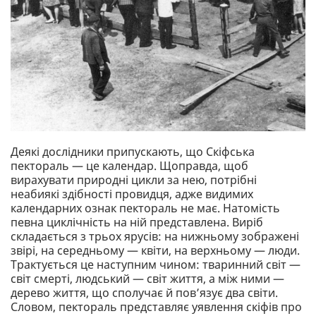
Деякі дослідники припускають, що Скіфська
пектораль — це календар. Щоправда, щоб
вирахувати природні цикли за нею, потрібнi
неабиякі здібності провидця, адже видимих
календарних ознак пектораль не має. Натомість
певна циклічність на ній представлена. Виріб
складається з трьох ярусів: на нижньому зображені
звірі, на середньому — квіти, на верхньому — люди.
Трактується це наступним чином: тваринний світ —
світ смерті, людський — світ життя, а між ними —
дерево життя, що сполучає й пов’язує два світи.
Словом, пектораль представляє уявлення скіфів про