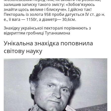
залишив записку такого змісту: «Зобов’язуюсь
знайти щось велике і блискуче». І дійсно так!
Пектораль із золота 958 проби датується IV ст. до н.
е., її вага — 1150г, а діаметр— 30,6см.
Знахідку української пекторалі порівнюють з
відкриттям гробниці Тутанхамона
Унікальна знахідка поповнила
світову науку