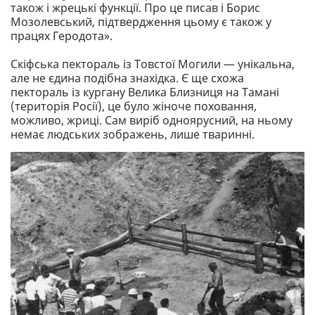
також і жрецькі функції. Про це писав і Борис
Мозолевський, підтвердження цьому є також у
працях Геродота».
Скіфська пектораль iз Товстої Могили — унікальна,
але не єдина подібна знахідка. Є ще схожа
пектораль iз кургану Велика Близниця на Тамані
(територія Росії), це було жіноче поховання,
можливо, жриці. Сам виріб одноярусний, на ньому
немає людських зображень, лише тваринні.