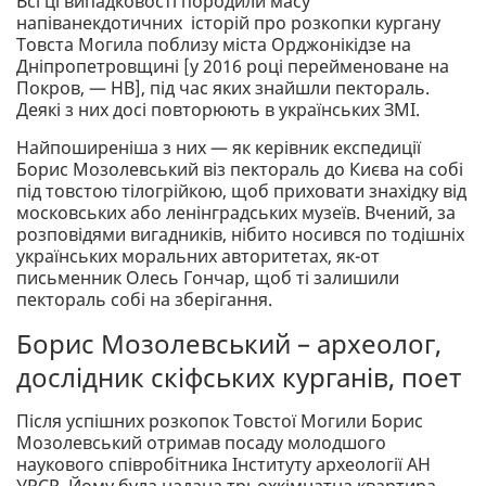
Всі ці випадковості породили масу
напіванекдотичних історій про розкопки кургану
Товста Могила поблизу міста Орджонікідзе на
Дніпропетровщині [у 2016 році перейменоване на
Покров, — НВ], під час яких знайшли пектораль.
Деякі з них досі повторюють в українських ЗМІ.
Найпоширеніша з них — як керівник експедиції
Борис Мозолевський віз пектораль до Києва на собі
під товстою тілогрійкою, щоб приховати знахідку від
московських або ленінградських музеїв. Вчений, за
розповідями вигадників, нібито носився по тодішніх
українських моральних авторитетах, як-от
письменник Олесь Гончар, щоб ті залишили
пектораль собі на зберігання.
Борис Мозолевський – археолог,
дослідник скіфських курганів, поет
Після успішних розкопок Товстої Могили Борис
Мозолевський отримав посаду молодшого
наукового співробітника Інституту археології АН
УРСР. Йому була надана трьохкімнатна квартира,