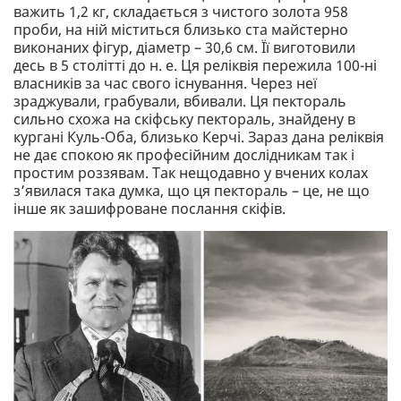
важить 1,2 кг, складається з чистого золота 958
проби, на ній міститься близько ста майстерно
виконаних фігур, діаметр – 30,6 см. Її виготовили
десь в 5 столітті до н. е. Ця реліквія пережила 100-ні
власників за час свого існування. Через неї
зраджували, грабували, вбивали. Ця пектораль
сильно схожа на скіфську пектораль, знайдену в
кургані Куль-Оба, близько Керчі. Зараз дана реліквія
не дає спокою як професійним дослідникам так і
простим роззявам. Так нещодавно у вчених колах
з’явилася така думка, що ця пектораль – це, не що
інше як зашифроване послання скіфів.