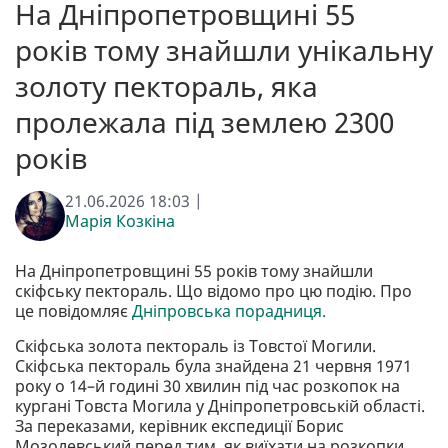
На Дніпропетровщині 55
років тому знайшли унікальну
золоту пектораль, яка
пролежала під землею 2300
років
21.06.2026 18:03 |
Марія Козкіна
На Дніпропетровщині 55 років тому знайшли
скіфську пектораль. Що відомо про цю подію. Про
це повідомляє
Дніпровська порадниця.
Скіфська золота пектораль із Товстої Могили.
Скіфська пектораль була знайдена 21 червня 1971
року о 14–й годині 30 хвилин під час розкопок на
кургані Товста Могила у Дніпропетровській області.
За переказами, керівник експедиції Борис
Мозолевський перед тим, як виїхати на розкопки,