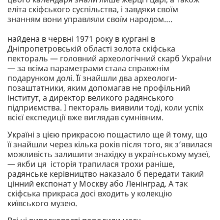
еліта скіфського суспільства, і завдяки своїм
знанням вони управляли своїм народом….
найдена в червні 1971 року в кургані в
Дніпропетровській області золота скіфська
пектораль — головний археологічний скарб України
— за всіма параметрами стала справжнім
подарунком долі. Її знайшли два археологи-
позаштатники, яким допомагав не профільний
інститут, а директор великого радянського
підприємства. І пектораль виявили тоді, коли успіх
всієї експедиції вже виглядав сумнівним.
Україні з цією прикрасою пощастило ще й тому, що
її знайшли через кілька років після того, як з’явилася
можливість залишити знахідку в українському музеї,
— якби ця історія трапилася трохи раніше,
радянське керівництво наказало б передати такий
цінний експонат у Москву або Ленінград. А так
скіфська прикраса досі входить у колекцію
київського музею.