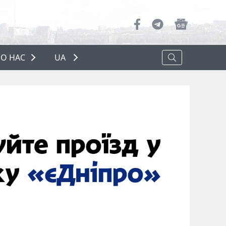
О НАС
UA
ПРО НАС
РЕКЛАМА
ПОЛІТИКА КОНФІДЕНЦІЙНОСТІ