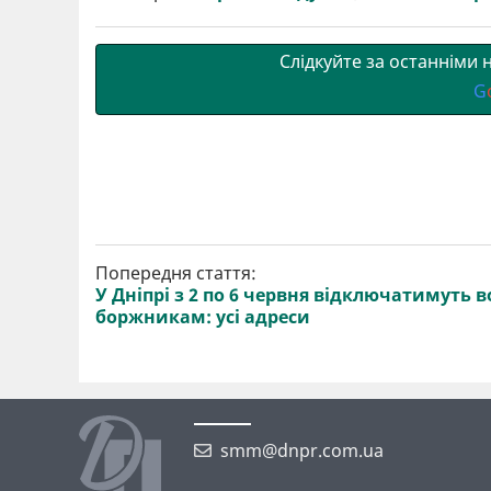
Слідкуйте за останніми
G
Попередня стаття:
У Дніпрі з 2 по 6 червня відключатимуть в
боржникам: усі адреси
smm@dnpr.com.ua