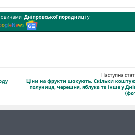
 новинами
Дніпровської порадниці
у
o
o
g
l
e
N
e
w
s
Наступна стат
оду
Ціни на фрукти шокують. Скільки кошту
полуниця, черешня, яблука та інше у Дні
(фо