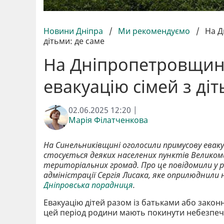
Новини Дніпра
/
Ми рекомендуємо
/
На Д
дітьми: де саме
На Дніпропетровщин
евакуацію сімей з діт
02.06.2025 12:20 |
Марія Філатченкова
На Синельниківщині оголосили примусову евакуа
стосується деяких населених пунктів Великоми
територіальних громад. Про це повідомили у р
адміністрації Сергія Лисака, яке оприлюднили 
Дніпровська порадниця
.
Евакуацію дітей разом із батьками або зако
цей період родини мають покинути небезпечн