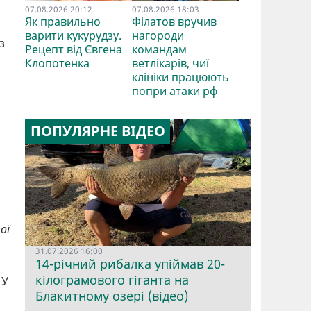
07.08.2026 20:12
07.08.2026 18:03
Як правильно
Філатов вручив
варити кукурудзу.
нагороди
з
Рецепт від Євгена
командам
Клопотенка
ветлікарів, чиї
клініки працюють
попри атаки рф
ПОПУЛЯРНЕ ВІДЕО
ої
31.07.2026 16:00
14-річний рибалка упіймав 20-
кілограмового гіганта на
 У
Блакитному озері (відео)