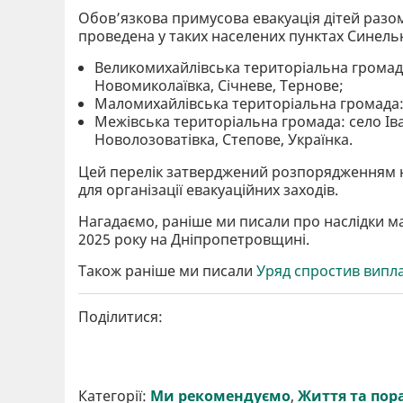
Обов’язкова примусова евакуація дітей разо
проведена у таких населених пунктах Синель
Великомихайлівська територіальна громада:
Новомиколаївка, Січневе, Тернове;
Маломихайлівська територіальна громада: 
Межівська територіальна громада: село Ів
Новолозоватівка, Степове, Українка.
Цей перелік затверджений розпорядженням нач
для організації евакуаційних заходів.
Нагадаємо, раніше ми писали про наслідки ма
2025 року на Дніпропетровщині.
Також раніше ми писали
Уряд спростив випла
Поділитися:
Категорії:
Ми рекомендуємо
,
Життя та пор