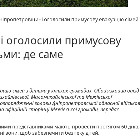
ніпропетровщині оголосили примусову евакуацію сімей 
і оголосили примусову
ьми: де саме
цію сімей з дітьми у кількох громадах. Обов’язковий виїзд
хайлівської, Маломихайлівської та Межівської
озпорядженні голови Дніпропетровської обласної військов
на офіційній сторінці Межівської громади, передає
нними представниками мають провести протягом 60 днів.
і зони, щоб забезпечити безпеку дітей.