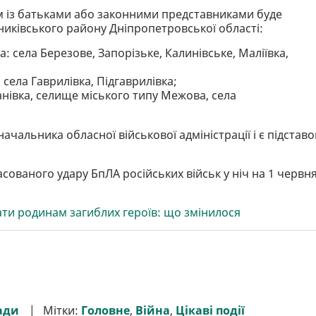
м із батьками або законними представниками буде
никівського району Дніпропетровської області:
 села Березове, Запорізьке, Калинівське, Маліївка,
села Гаврилівка, Підгаврилівка;
анівка, селище міського типу Межова, села
альника обласної військової адміністрації і є підстав
сованого удару БпЛА російських військ у ніч на 1 червн
ти родинам загиблих героїв: що змінилося
ади
Мітки:
Головне
,
Війна
,
Цікаві події