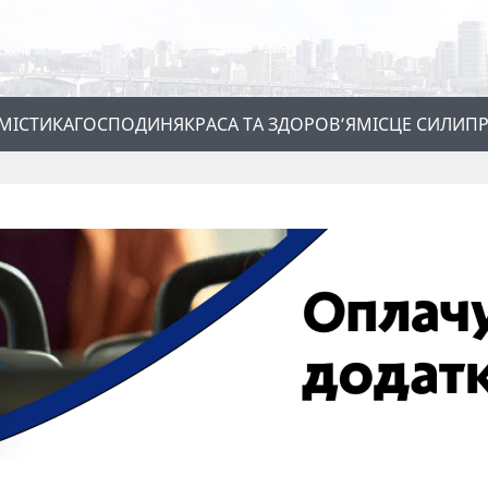
МІСТИКА
ГОСПОДИНЯ
КРАСА ТА ЗДОРОВ’Я
МІСЦЕ СИЛИ
ПР