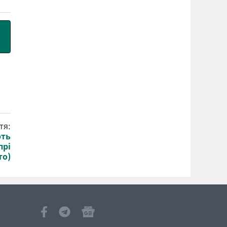
тя:
ють
прі
то)