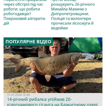
через обстріл під час
розшукують 26-річного
роботи: що робити
Михайла Махиню з
роботодавцю?
Дніпропетровщини.
Покроковий алгоритм
Поліція та волонтери
дій
прочесали лісосмуги й
водойми
ПОПУЛЯРНЕ ВІДЕО
31.07.2026 16:00
14-річний рибалка упіймав 20-
кілограмового гіганта на Блакитному озері