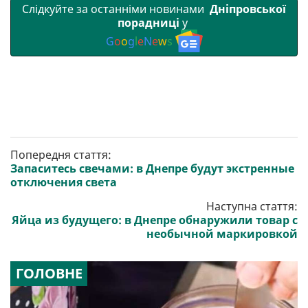
Слідкуйте за останніми новинами
Дніпровської
порадниці
у
G
o
o
g
l
e
N
e
w
s
Попередня стаття:
Запаситесь свечами: в Днепре будут экстренные
отключения света
Наступна стаття:
Яйца из будущего: в Днепре обнаружили товар с
необычной маркировкой
ГОЛОВНЕ