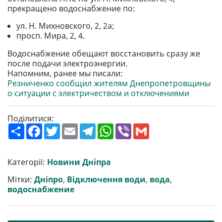
прекращено водоснабжение по:
ул. Н. Михновского, 2, 2а;
просп. Мира, 2, 4.
Водоснабжение обещают восстановить сразу же
после подачи электроэнергии.
Напомним, ранее мы писали:
Резниченко сообщил жителям Днепропетровщины
о ситуации с электричеством и отключениями
Поділитися:
П
F
T
E
T
W
V
G
о
a
w
m
e
h
i
m
ш
c
i
a
l
a
b
a
и
e
t
i
e
t
e
i
р
b
t
l
g
s
r
l
Категорії:
Новини Дніпра
и
o
e
r
A
т
o
r
a
p
Мітки:
Дніпро
,
Відключення води
,
вода
,
и
k
m
p
водоснабжение