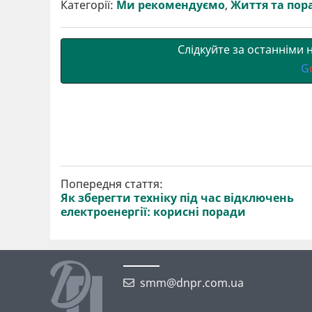
р
b
t
l
g
s
r
l
Категорії:
Ми рекомендуємо
,
Життя та пор
и
o
e
r
A
т
o
r
a
p
и
k
m
p
Слідкуйте за останніми
G
Попередня стаття:
Як зберегти техніку під час відключень
електроенергії: корисні поради
smm@dnpr.com.ua