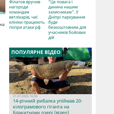
Філатов вручив
"Це повага і
нагороди
данина нашим
командам
захисникам". У
ветлікарів, чиї
Дніпрі паркування
клініки працюють
буде
тна
попри атаки рф
безкоштовним для
учасників бойових
дій
ПОПУЛЯРНЕ ВІДЕО
31.07.2026 16:00
14-річний рибалка упіймав 20-
кілограмового гіганта на
Блакитному озері (відео)