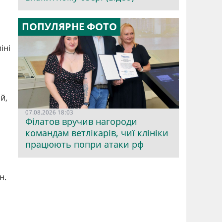
ПОПУЛЯРНЕ ФОТО
іні
й,
07.08.2026 18:03
Філатов вручив нагороди
командам ветлікарів, чиї клініки
працюють попри атаки рф
н.