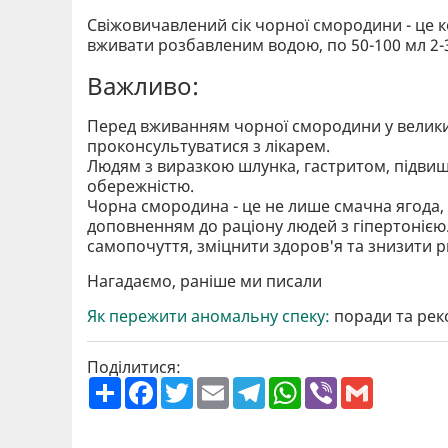
Свіжовичавлений сік чорної смородини - це к
вживати розбавленим водою, по 50-100 мл 2-3
Важливо:
Перед вживанням чорної смородини у великих
проконсультуватися з лікарем.
Людям з виразкою шлунка, гастритом, підви
обережністю.
Чорна смородина - це не лише смачна ягода,
доповненням до раціону людей з гіпертоніє
самопочуття, зміцнити здоров'я та знизити р
Нагадаємо, раніше ми писали
Як пережити аномальну спеку:
поради та рек
Поділитися:
П
F
T
E
T
W
V
G
о
a
w
m
e
h
i
m
ш
c
i
a
l
a
b
a
и
e
t
i
e
t
e
i