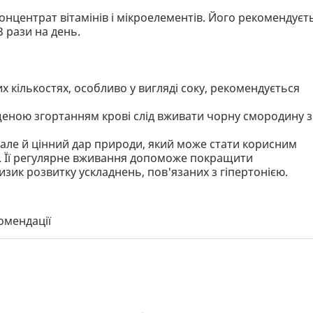
онцентрат вітамінів і мікроелементів. Його рекомендуєт
 рази на день.
 кількостях, особливо у вигляді соку, рекомендується
щеною згортанням крові слід вживати чорну смородину з
 але й цінний дар природи, який може стати корисним
ю. Її регулярне вживання допоможе покращити
изик розвитку ускладнень, пов'язаних з гіпертонією.
омендації