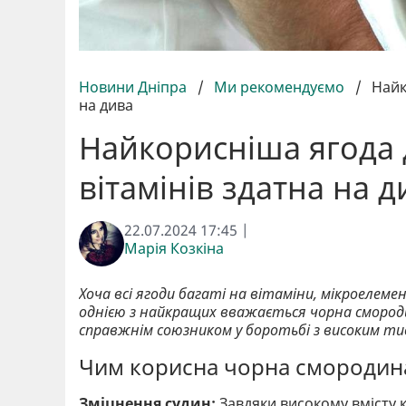
Новини Дніпра
/
Ми рекомендуємо
/
Найк
на дива
Найкорисніша ягода д
вітамінів здатна на д
22.07.2024 17:45 |
Марія Козкіна
Хоча всі ягоди багаті на вітаміни, мікроелеме
однією з найкращих вважається чорна смородин
справжнім союзником у боротьбі з високим ти
Чим корисна чорна смородина 
Зміцнення судин:
Завдяки високому вмісту к