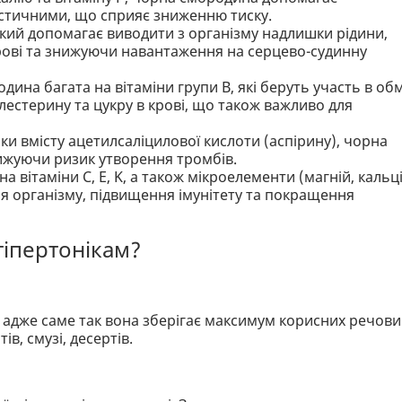
ластичними, що сприяє зниженню тиску.
 який допомагає виводити з організму надлишки рідини,
ові та знижуючи навантаження на серцево-судинну
дина багата на вітаміни групи B, які беруть участь в обм
естерину та цукру в крові, що також важливо для
ки вмісту ацетилсаліцилової кислоти (аспірину), чорна
ижуючи ризик утворення тромбів.
на вітаміни C, E, K, а також мікроелементи (магній, кальці
ння організму, підвищення імунітету та покращення
гіпертонікам?
адже саме так вона зберігає максимум корисних речови
в, смузі, десертів.