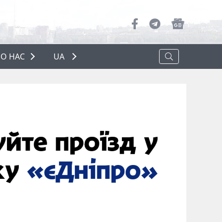
О НАС
UA
ПРО НАС
РЕКЛАМА
ПОЛІТИКА КОНФІДЕНЦІЙНОСТІ