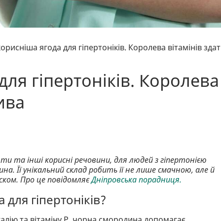
орисніша ягода для гіпертоніків. Королева вітамінів зда
ля гіпертоніків. Королева
ива
нти та інші корисні речовини, для людей з гіпертонією
а. Її унікальний склад робить її не лише смачною, але й
ском. Про це повідомляє
Дніпровська порадниця.
для гіпертоніків?
алію та вітаміну P, чорна смородина допомагає