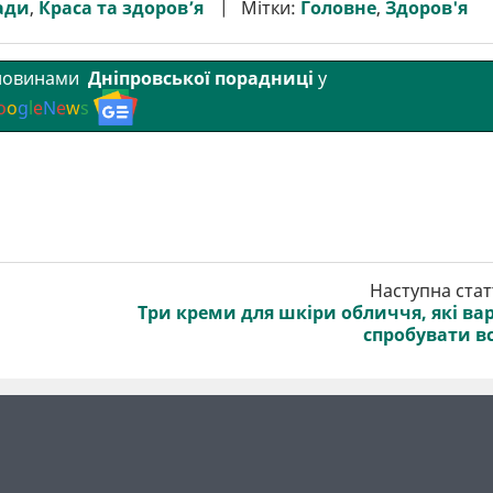
ади
,
Краса та здоров’я
Мітки:
Головне
,
Здоров'я
 новинами
Дніпровської порадниці
у
o
o
g
l
e
N
e
w
s
Наступна стат
Три креми для шкіри обличчя, які ва
спробувати в