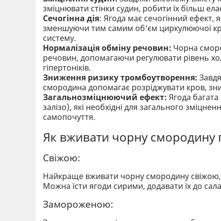
зміцнювати стінки судин, робити їх більш е
Сечогінна дія
: Ягода має сечогінний ефект,
зменшуючи тим самим об'єм циркулюючої кр
систему.
Нормалізація обміну речовин:
Чорна сморо
речовин, допомагаючи регулювати рівень хол
гіпертоніків.
Зниження ризику тромбоутворення:
Завдя
смородина допомагає розріджувати кров, зн
Загальнозміцнюючий ефект:
Ягода багата 
залізо), які необхідні для загального зміцне
самопочуття.
Як вживати чорну смородину 
Свіжою:
Найкраще вживати чорну смородину свіжою, 
Можна їсти ягоди сирими, додавати їх до салаті
Замороженою: