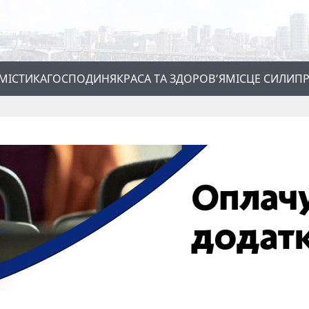
МІСТИКА
ГОСПОДИНЯ
КРАСА ТА ЗДОРОВ’Я
МІСЦЕ СИЛИ
ПР