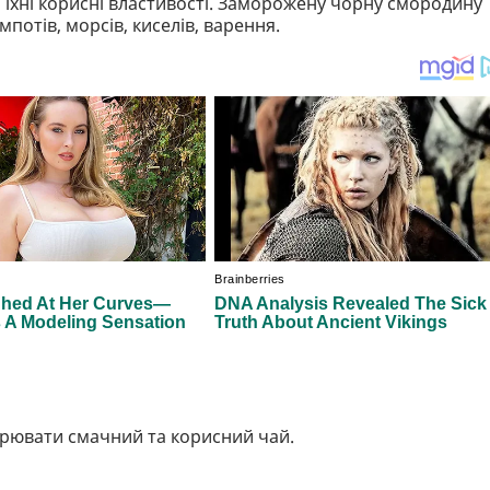
 їхні корисні властивості. Заморожену чорну смородину
отів, морсів, киселів, варення.
арювати смачний та корисний чай.