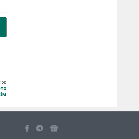
тя:
рто
сім