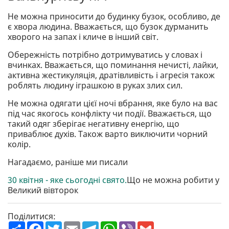
Не можна приносити до будинку бузок, особливо, де
є хвора людина. Вважається, що бузок дурманить
хворого на запах і кличе в інший світ.
Обережність потрібно дотримуватись у словах і
вчинках. Вважається, що поминання нечисті, лайки,
активна жестикуляція, дратівливість і агресія також
роблять людину іграшкою в руках злих сил.
Не можна одягати цієї ночі вбрання, яке було на вас
під час якогось конфлікту чи події. Вважається, що
такий одяг зберігає негативну енергію, що
приваблює духів. Також варто виключити чорний
колір.
Нагадаємо, раніше ми писали
30 квітня - яке сьогодні свято.
Що не можна робити у
Великий вівторок
Поділитися:
П
F
T
E
T
W
V
G