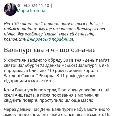
30.04.2024 11:10 |
Марія Козкіна
Ніч з 30 квітня на 1 травня вважається однією з
наймістичніших, яку ще називають Вальпургієвою
ніччю. Яку особливу "магію" має цей день і ніч,
розповість
Дніпровська порадниця
.
Вальпургієва ніч - що означає
У християн західного обряду 30 квітня - день пам'яті
святої Вальбурги Хайденхаймської (Вальпургії), яка
народилася близько 710 року в родині короля
Західної Саксонії Річарда. В 11 років дівчинку
відправили у монастир.
Коли Вальпургія померла, її останки упокоїли в ніші
скелі Айштадта, а після поховання з могили, як
свідчить повір’я, проступило цілюще масло.
Через деякий час День Вальпургії набув містичного
змісту через інцидент, який стався після її смерті. Під