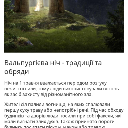
Вальпургієва ніч - традиції та
обряди
Ніч на 1 травня вважається періодом розгулу
нечистої сили, тому люди використовували вогонь
як засіб захисту від різноманітного зла.
Жителі сіл палили вогнища, на яких спалювали
першу суху траву або непотрібні речі. Під час обходу
будинків та дворів люди носили при собі факели, які
мали вигнати злих духів. Також прийнято пороги
будинку посипати піском, маком або травою.