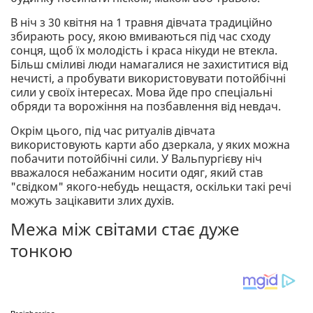
В ніч з 30 квітня на 1 травня дівчата традиційно
збирають росу, якою вмиваються під час сходу
сонця, щоб їх молодість і краса нікуди не втекла.
Більш сміливі люди намагалися не захиститися від
нечисті, а пробувати використовувати потойбічні
сили у своїх інтересах. Мова йде про спеціальні
обряди та ворожіння на позбавлення від невдач.
Окрім цього, під час ритуалів дівчата
використовують карти або дзеркала, у яких можна
побачити потойбічні сили. У Вальпургієву ніч
вважалося небажаним носити одяг, який став
"свідком" якого-небудь нещастя, оскільки такі речі
можуть зацікавити злих духів.
Межа між світами стає дуже
тонкою