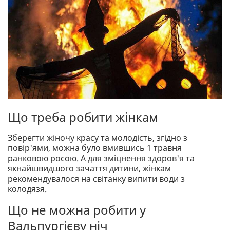
Що треба робити жінкам
Зберегти жіночу красу та молодість, згідно з
повір'ями, можна було вмившись 1 травня
ранковою росою. А для зміцнення здоров'я та
якнайшвидшого зачаття дитини, жінкам
рекомендувалося на світанку випити води з
колодязя.
Що не можна робити у
Вальпургієву ніч