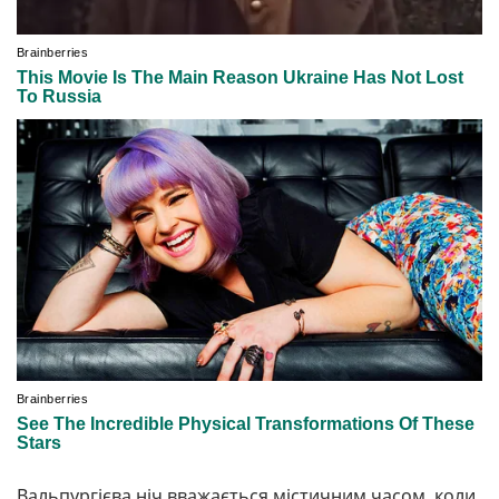
Вальпургієва ніч вважається містичним часом, коли