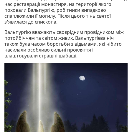
час реставрації монастиря, на території якого
поховали Вальпургію, робітники випадково
спаплюжили її могилу. Після цього тінь святої
з'явилася до єпископа.
Вальпургію вважають своєрідним провідником між
потойбіччям та світом живих. Вальпургієва ніч
також була часом боротьби з відьмами, які нібито
насилали особливо сильні прокляття і
влаштовували страшні шабаші.