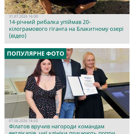
31.07.2026 16:00
14-річний рибалка упіймав 20-
кілограмового гіганта на Блакитному озері
(відео)
ПОПУЛЯРНЕ ФОТО
07.08.2026 18:03
Філатов вручив нагороди командам
ветлікарів, чиї клініки працюють попри