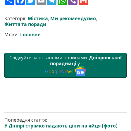
о
a
w
m
e
h
i
m
ш
c
i
a
l
a
b
a
и
e
t
i
e
t
e
i
р
b
t
l
g
s
r
l
Категорії:
Містика
,
Ми рекомендуємо
,
и
o
e
r
A
Життя та поради
т
o
r
a
p
и
k
m
p
Мітки:
Головне
Слідкуйте за останніми новинами
Дніпровської
порадниці
у
G
o
o
g
l
e
N
e
w
s
Попередня стаття:
У Дніпрі стрімко падають ціни на яйця (фото)