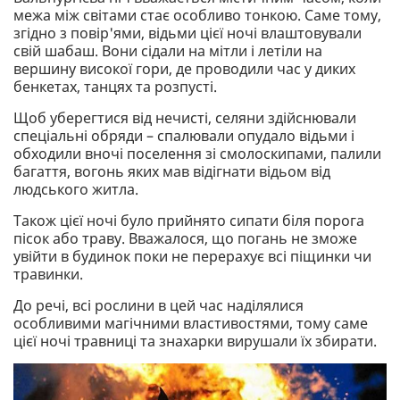
межа між світами стає особливо тонкою. Саме тому,
згідно з повір'ями, відьми цієї ночі влаштовували
свій шабаш. Вони сідали на мітли і летіли на
вершину високої гори, де проводили час у диких
бенкетах, танцях та розпусті.
Щоб уберегтися від нечисті, селяни здійснювали
спеціальні обряди – спалювали опудало відьми і
обходили вночі поселення зі смолоскипами, палили
багаття, вогонь яких мав відігнати відьом від
людського житла.
Також цієї ночі було прийнято сипати біля порога
пісок або траву. Вважалося, що погань не зможе
увійти в будинок поки не перерахує всі піщинки чи
травинки.
До речі, всі рослини в цей час наділялися
особливими магічними властивостями, тому саме
цієї ночі травниці та знахарки вирушали їх збирати.