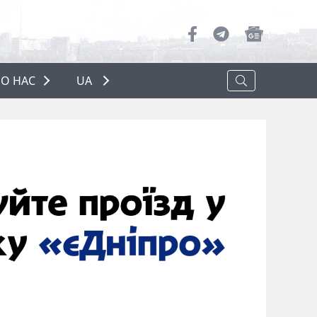
О НАС
UA
ПРО НАС
РЕКЛАМА
ПОЛІТИКА КОНФІДЕНЦІЙНОСТІ