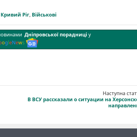
,
Кривий Ріг
,
Військові
 новинами
Дніпровської порадниці
у
o
o
g
l
e
N
e
w
s
Наступна стат
В ВСУ рассказали о ситуации на Херсонс
направле