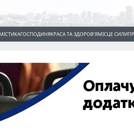
МІСТИКА
ГОСПОДИНЯ
КРАСА ТА ЗДОРОВ’Я
МІСЦЕ СИЛИ
ПР