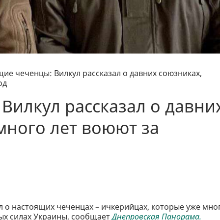
ие чеченцы: Вилкул рассказал о давних союзниках,
од
Вилкул рассказал о давни
много лет воюют за
л о настоящих чеченцах – ичкерийцах, которые уже мно
ых силах Украины, сообщает
Днепровская Панорама.