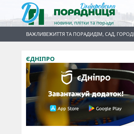
новини, плітки та поради
ВАЖЛИВЕ
ЖИТТЯ ТА ПОРАДИ
ДІМ, САД, ГОРОД
ЄДНІПРО