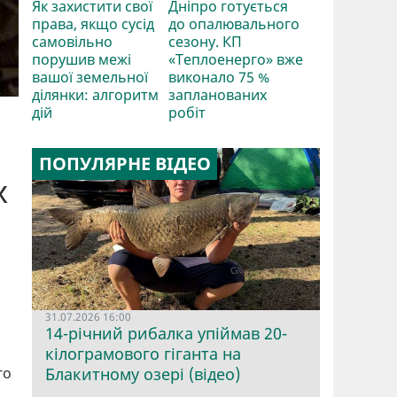
Як захистити свої
Дніпро готується
права, якщо сусід
до опалювального
самовільно
сезону. КП
порушив межі
«Теплоенерго» вже
вашої земельної
виконало 75 %
ділянки: алгоритм
запланованих
дій
робіт
ПОПУЛЯРНЕ ВІДЕО
х
31.07.2026 16:00
14-річний рибалка упіймав 20-
кілограмового гіганта на
го
Блакитному озері (відео)