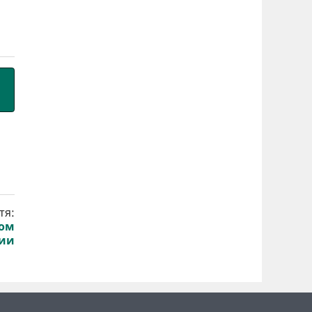
тя:
ком
нии