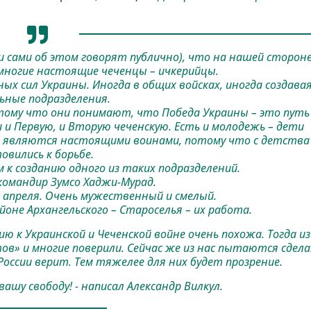
 сами об этом говорят публично), что на нашей стороне
многие настоящие чеченцы – ичкерийцы.
 сил Украины. Иногда в общих войсках, иногда создава
ьные подразделения.
тому что они понимают, что Победа Украины – это путь
 и Первую, и Вторую чеченскую. Есть и молодежь – дети
они являются настоящими воинами, потому что с детства
овились к борьбе.
к созданию одного из таких подразделений.
командир Зумсо Хаджи-Мурад.
 апреля. Очень мужественный и смелый.
айоне Архангельского – Староселья – их работа.
ю к Украинской и Чеченской войне очень похожа. Тогда из
ов» и многие поверили. Сейчас же из нас пытаются сдел
России верит. Тем тяжелее для них будет прозрение.
вашу свободу! - написал Александр Вилкул.