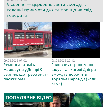
9 серпня — церковне свято сьогодні:
головні прикмети дня та про що не слід
говорити
09.08.2026 07:02
08.08.2026 20:12
Ремонти та зміна
Головне астрономічне
маршрутів у Дніпрі 9
шоу літа: жителі Дніпра
серпня: що треба знати
зможуть побачити
пасажирам
зорепад Персеїди (коли
саме)
ПОПУЛЯРНЕ ВІДЕО