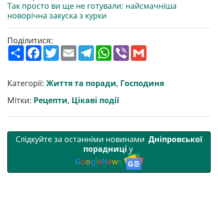
Так просто ви ще не готували: найсмачніша
новорічна закуска з курки
Поділитися:
П
F
T
E
T
W
V
G
о
a
w
m
e
h
i
m
ш
c
i
a
l
a
b
a
и
e
t
i
e
t
e
i
р
b
t
l
g
s
r
l
Категорії:
Життя та поради
,
Господиня
и
o
e
r
A
т
o
r
a
p
Мітки:
Рецепти
,
Цікаві події
и
k
m
p
Слідкуйте за останніми новинами
Дніпровської
порадниці
у
G
o
o
g
l
e
N
e
w
s