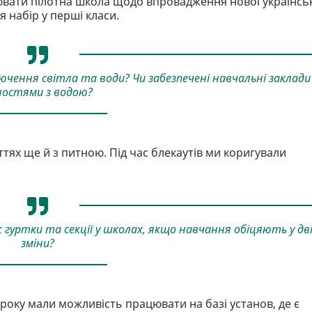
ювати пілотна школа щодо впровадження нової українсь
 набір у перші класи.
ючення світла та води? Чи забезпечені навчальні заклади
ностями з водою?
ттях ще й з питною. Під час блекаутів ми коригували
 гуртки та секції у школах, якщо навчання обіцяють у дв
зміни?
оку мали можливість працювати на базі установ, де є