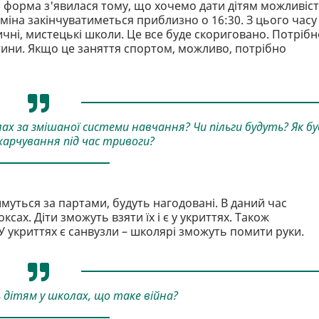
 форма з'явилася тому, що хочемо дати дітям можливіс
а зміна закінчуватиметься приблизно о 16:30. З цього часу
ичні, мистецькі школи. Це все буде скориговано. Потрібн
ини. Якщо це заняття спортом, можливо, потрібно
ах за змішаної системи навчання? Чи пільги будуть? Як бу
харчування під час тривоги?
тимуться за партами, будуть нагодовані. В даний час
сах. Діти зможуть взяти їх і є у укриттях. Також
 укриттях є санвузли – школярі зможуть помити руки.
дітям у школах, що таке війна?