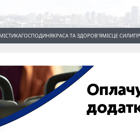
МІСТИКА
ГОСПОДИНЯ
КРАСА ТА ЗДОРОВ’Я
МІСЦЕ СИЛИ
ПР