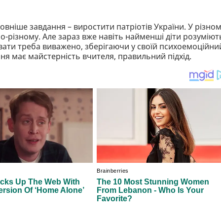
овніше завдання – виростити патріотів України. У різно
по-різному. Але зараз вже навіть найменші діти розуміют
зувати треба виважено, зберігаючи у своїй психоемоційни
ня має майстерність вчителя, правильний підхід.