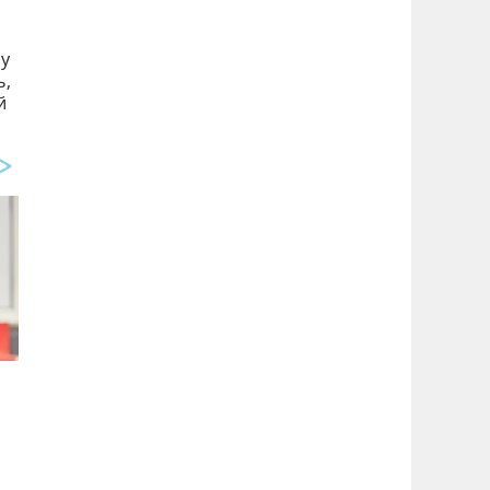
му
ь,
й