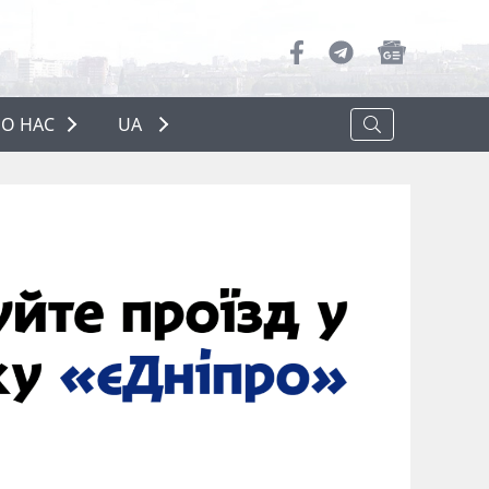
О НАС
UA
ПРО НАС
РЕКЛАМА
ПОЛІТИКА КОНФІДЕНЦІЙНОСТІ