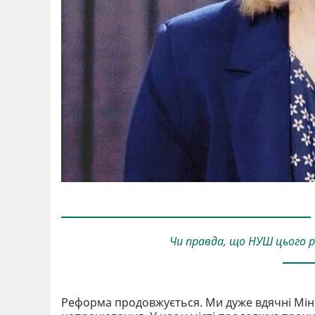
Чи правда, що НУШ цього ро
Реформа продовжується. Ми дуже вдячні Мініст