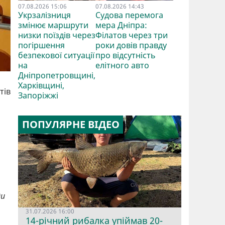
07.08.2026 15:06
07.08.2026 14:43
Укрзалізниця
Судова перемога
змінює маршрути
мера Дніпра:
низки поїздів через
Філатов через три
погіршення
роки довів правду
безпекової ситуації
про відсутність
на
елітного авто
Дніпропетровщині,
Харківщині,
тів
Запоріжжі
ПОПУЛЯРНЕ ВІДЕО
ди
31.07.2026 16:00
14-річний рибалка упіймав 20-