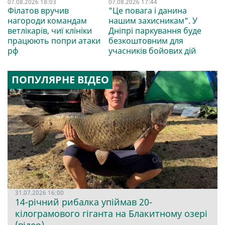
07.08.2026 18:03
07.08.2026 17:44
Філатов вручив
"Це повага і данина
нагороди командам
нашим захисникам". У
ветлікарів, чиї клініки
Дніпрі паркування буде
працюють попри атаки
безкоштовним для
рф
учасників бойових дій
ПОПУЛЯРНЕ ВІДЕО
31.07.2026 16:00
14-річний рибалка упіймав 20-
кілограмового гіганта на Блакитному озері