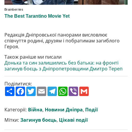
Редакція Дніпровської панорами висловлює
співчуття родині, друзям і побратимам загиблого
Героя.
Також раніше ми писали
Донька та син залишились без батька: на фронті
загинув боєць з Дніпропетровщини Дмитро Тереп
Поділитися:
П
F
T
E
T
W
V
G
о
a
w
m
e
h
i
m
ш
c
i
a
l
a
b
a
и
e
t
i
e
t
e
i
р
b
t
l
g
s
r
l
Категорії:
Війна
,
Новини Дніпра
,
Події
и
o
e
r
A
т
o
r
a
p
Мітки:
Загинув боєць
,
Цікаві події
и
k
m
p