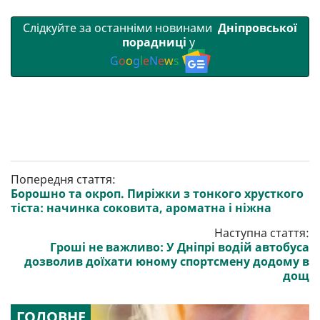
Слідкуйте за останніми новинами
Дніпровської
порадниці
у
G
o
o
g
l
e
N
e
w
s
Попередня стаття:
Борошно та окроп. Пиріжки з тонкого хрусткого
тіста: начинка соковита, ароматна і ніжна
Наступна стаття:
Гроші не важливо: У Дніпрі водій автобуса
дозволив доїхати юному спортсмену додому в
дощ
ГОЛОВНЕ