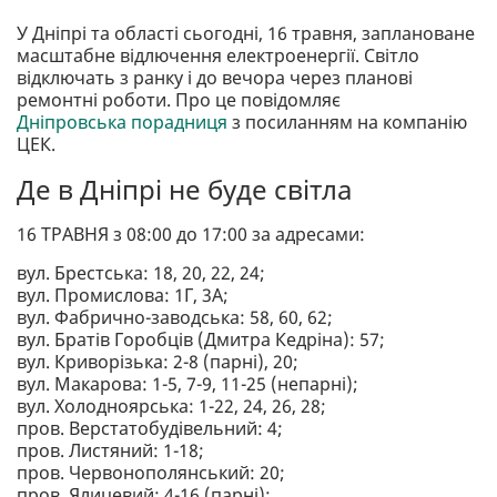
У Дніпрі та області сьогодні, 16 травня, заплановане
масштабне відлючення електроенергії. Світло
відключать з ранку і до вечора через планові
ремонтні роботи. Про це повідомляє
Дніпровська порадниця
з посиланням на компанію
ЦЕК.
Де в Дніпрі не буде світла
16 ТРАВНЯ з 08:00 до 17:00 за адресами:
вул. Брестська: 18, 20, 22, 24;
вул. Промислова: 1Г, 3А;
вул. Фабрично-заводська: 58, 60, 62;
вул. Братів Горобців (Дмитра Кедріна): 57;
вул. Криворізька: 2-8 (парні), 20;
вул. Макарова: 1-5, 7-9, 11-25 (непарні);
вул. Холодноярська: 1-22, 24, 26, 28;
пров. Верстатобудівельний: 4;
пров. Листяний: 1-18;
пров. Червонополянський: 20;
пров. Ялицевий: 4-16 (парні);