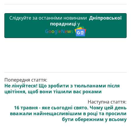
Слідкуйте за останніми новинами
Дніпровської
порадниці
у
G
o
o
g
l
e
N
e
w
s
Попередня стаття:
Не лінуйтеся! Що зробити з тюльпанами після
цвітіння, щоб вони тішили вас роками
Наступна стаття:
16 травня - яке сьогодні свято. Чому цей день
вважали найнещасливішим в році та просили
бути обережним у всьому