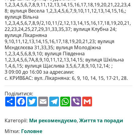
1,2,3,4,5,6,7,8,9,11,12,13,14,15,16,17,18,19,20,21,22,23,4
8; вулиця Весела 1,2,3,4,5,6,7,9,10,11,12,13,14,15,16,;
вулиця Вільна
1,2,3,4,5,6,7,8,9/2,10,11/2,12,13,14,15,16,17,18,19,20,21,
22,23,24,25,27,29,31,33,35,37; вулиця Клубна 24;
вулиця Лікарняна
9,10,11,12,13,14,15,16,17,18,19,20,21,23; вулиця
Мєндєлєєва 31,33,35; вулиця Молодіжна
1,2,3,4,5,6,8,9,10; вулиця Південна
1,2,3,4,5,6,7А,8,9,10,11,12,13,14,15; вулиця Шкільна
1,4,6,15; вулиця Щаслива 3,5,6,7,8,9,10,12,14; ;
З 09:00 до 16:00 за адресами:
с. КРИВБАС: вул. Лікарняна: 6, 9, 10, 14, 15, 17-21, 28.
Поділитися:
П
F
T
E
T
W
V
G
о
a
w
m
e
h
i
m
ш
c
i
a
l
a
b
a
и
e
t
i
e
t
e
i
р
b
t
l
g
s
r
l
Категорії:
Ми рекомендуємо
,
Життя та поради
и
o
e
r
A
т
o
r
a
p
Мітки:
Головне
и
k
m
p