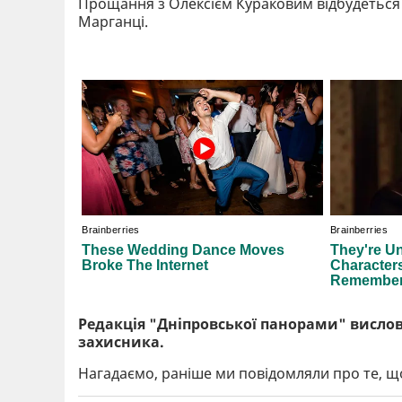
Прощання з Олексієм Кураковим відбудеться у
Марганці.
Редакція "Дніпровської панорами" вислов
захисника.
Нагадаємо, раніше ми повідомляли про те, щ