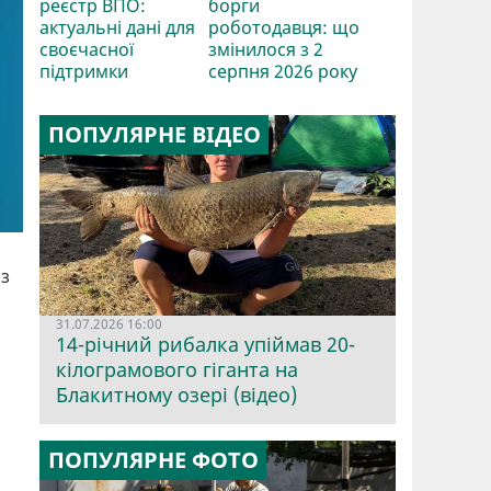
реєстр ВПО:
борги
актуальні дані для
роботодавця: що
своєчасної
змінилося з 2
підтримки
серпня 2026 року
ПОПУЛЯРНЕ ВІДЕО
 з
31.07.2026 16:00
14-річний рибалка упіймав 20-
кілограмового гіганта на
Блакитному озері (відео)
ПОПУЛЯРНЕ ФОТО