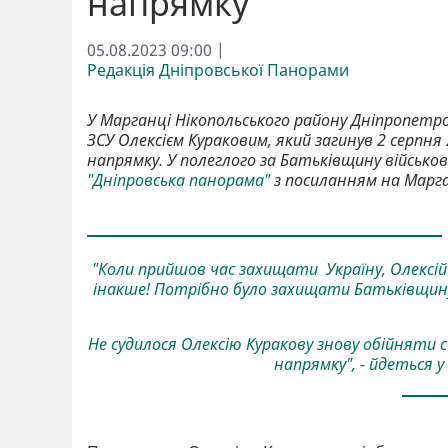
напрямку
05.08.2023 09:00 |
Редакція Дніпровської Панорами
У Марганці Нікопольського району Дніпропет
ЗСУ Олексієм Кураковим, який загинув 2 серпня
напрямку. У полеглого за Батьківщину військов
"Дніпровська панорама"
з посиланням на Марган
"Коли прийшов час захищати Україну, Олексій І
інакше! Потрібно було захищати Батьківщину, 
Не судилося Олексію Куракову знову обійняти св
напрямку", - йдеться у