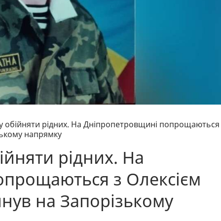
у обійняти рідних. На Дніпропетровщині попрощаються
зькому напрямку
ійняти рідних. На
опрощаються з Олексієм
инув на Запорізькому