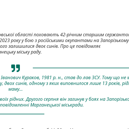
ровської області поховають 42-річним старшим сержанто
 2023 року у бою з російськими окупантами на Запорізькому
ого залишилися двоє синів. Про це повідомляє
ецьку міську раду.
ванович Кураков, 1981 р. н., став до лав ЗСУ. Тому що не 
двох синів, одному з яких виповнилося лише 13 років, рід
маму...
оїх рідних. Другого серпня він загинув у боях на Запорізьк
 повідомленні Марганецької міськради.