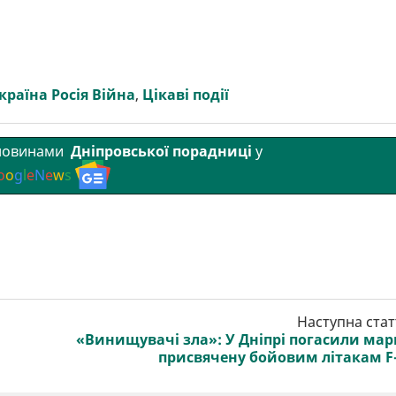
країна Росія Війна
,
Цікаві події
 новинами
Дніпровської порадниці
у
o
o
g
l
e
N
e
w
s
Наступна стат
«Винищувачі зла»: У Дніпрі погасили мар
присвячену бойовим літакам F