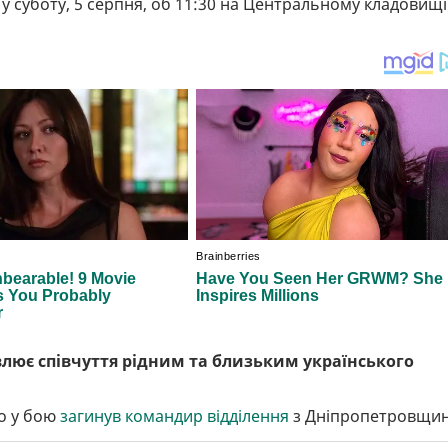
 суботу, 5 серпня, об 11:30 на Центральному кладовищі
лює співчуття рідним та близьким українського
о у бою
загинув командир відділення
з Дніпропетровщин