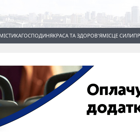
МІСТИКА
ГОСПОДИНЯ
КРАСА ТА ЗДОРОВ’Я
МІСЦЕ СИЛИ
ПР