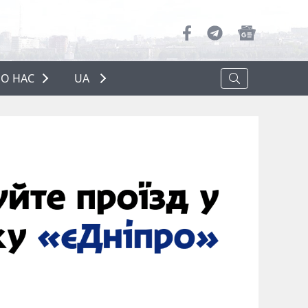
О НАС
UA
ПРО НАС
РЕКЛАМА
ПОЛІТИКА КОНФІДЕНЦІЙНОСТІ