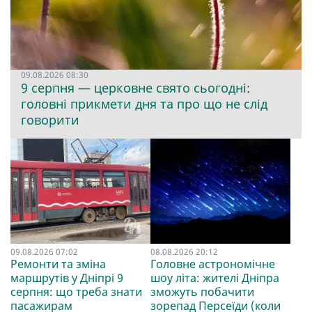
09.08.2026 08:30
9 серпня — церковне свято сьогодні:
головні прикмети дня та про що не слід
говорити
09.08.2026 07:02
08.08.2026 20:12
Ремонти та зміна
Головне астрономічне
маршрутів у Дніпрі 9
шоу літа: жителі Дніпра
серпня: що треба знати
зможуть побачити
пасажирам
зорепад Персеїди (коли