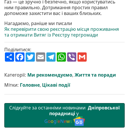
Газ — це зручно і безпечно, якщо користуватись
ним правильно. Дотримання простих правил
допоможе захистити вас і ваших близьких.
Нагадаємо, раніше ми писали
Як перевірити свою реєстрацію місця проживання
та отримати Витяг із Реєстру тергромади
Поділитися:
П
F
T
E
T
W
V
G
о
a
w
m
e
h
i
m
ш
c
i
a
l
a
b
a
и
e
t
i
e
t
e
i
р
b
t
l
g
s
r
l
Категорії:
Ми рекомендуємо
,
Життя та поради
и
o
e
r
A
т
o
r
a
p
Мітки:
Головне
,
Цікаві події
и
k
m
p
Слідкуйте за останніми новинами
Дніпровської
порадниці
у
G
o
o
g
l
e
N
e
w
s