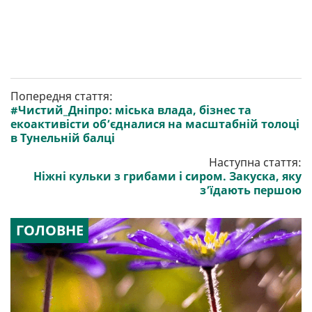
Попередня стаття:
#Чистий_Дніпро: міська влада, бізнес та
екоактивісти об’єдналися на масштабній толоці
в Тунельній балці
Наступна стаття:
Ніжні кульки з грибами і сиром. Закуска, яку
з’їдають першою
ГОЛОВНЕ