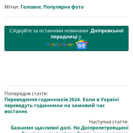
и
k
m
p
Мітки:
Головне
,
Популярне фото
Слідкуйте за останніми новинами
Дніпровської
порадниці
у
G
o
o
g
l
e
N
e
w
s
Попередня стаття:
Переведення годинників 2024. Коли в Україні
переведуть годинники на зимовий час
востаннє
Наступна стаття:
Бажаємо щасливої долі. На Дніпропетровщині