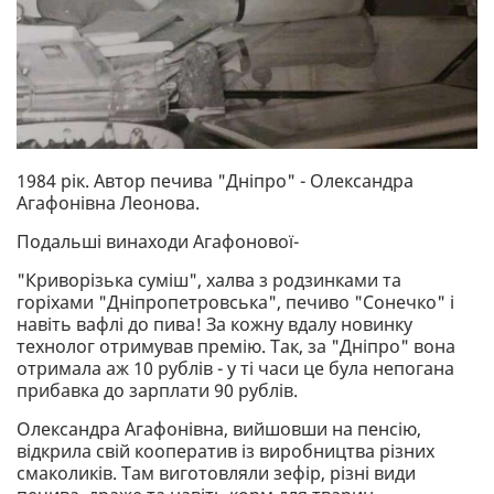
1984 рік. Автор печива "Дніпро" - Олександра
Агафонівна Леонова.
Подальші винаходи Агафонової-
"Криворізька суміш", халва з родзинками та
горіхами "Дніпропетровська", печиво "Сонечко" і
навіть вафлі до пива! За кожну вдалу новинку
технолог отримував премію. Так, за "Дніпро" вона
отримала аж 10 рублів - у ті часи це була непогана
прибавка до зарплати 90 рублів.
Олександра Агафонівна, вийшовши на пенсію,
відкрила свій кооператив із виробництва різних
смаколиків. Там виготовляли зефір, різні види