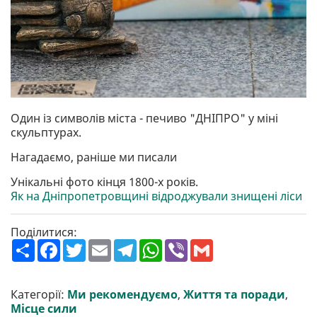
Один із символів міста - печиво "ДНІПРО" у міні
скульптурах.
Нагадаємо, раніше ми писали
Унікальні фото кінця 1800-х років.
Як на Дніпропетровщині відроджували знищені ліси
Поділитися:
П
F
T
E
T
W
V
G
о
a
w
m
e
h
i
m
ш
c
i
a
l
a
b
a
и
e
t
i
e
t
e
i
р
b
t
l
g
s
r
l
Категорії:
Ми рекомендуємо
,
Життя та поради
,
и
o
e
r
A
Місце сили
т
o
r
a
p