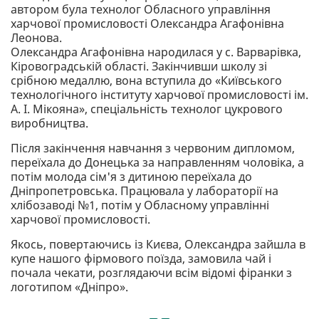
автором була технолог Обласного управління
харчової промисловості Олександра Агафонівна
Леонова.
Олександра Агафонівна народилася у с. Варварівка,
Кіровоградській області. Закінчивши школу зі
срібною медаллю, вона вступила до «Київського
технологічного інституту харчової промисловості ім.
А. І. Мікояна», спеціальність технолог цукрового
виробництва.
Після закінчення навчання з червоним дипломом,
переїхала до Донецька за направленням чоловіка, а
потім молода сім'я з дитиною переїхала до
Дніпропетровська. Працювала у лабораторії на
хлібозаводі №1, потім у Обласному управлінні
харчової промисловості.
Якось, повертаючись із Києва, Олександра зайшла в
купе нашого фірмового поїзда, замовила чай і
почала чекати, розглядаючи всім відомі фіранки з
логотипом «Дніпро».