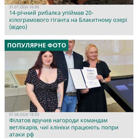
31.07.2026 16:00
14-річний рибалка упіймав 20-
кілограмового гіганта на Блакитному озері
(відео)
ПОПУЛЯРНЕ ФОТО
07.08.2026 18:03
Філатов вручив нагороди командам
ветлікарів, чиї клініки працюють попри
атаки рф