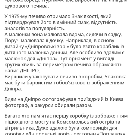
цукрового печива.
У 1975-му печиво отримало Знак якості, який
підтверджував його відмінний смак, відсутність
аналогів та популярність.
А малюнки вона малювала вдома, сидячи в садку.
Поруч малювала її дочку. Наприклад, в основу
дизайну «Дніпровські зорі» було взято кораблик із
дитячого малюнка доньки. Але особливо вдалим є
малюнок для «Дніпра». Тут орнамент у вигляді
крутих хвиль за периметром печива обрамляють
напис ДНІПРО.
Вирішили упаковувати печиво в коробки. Упаковка
має бути барвистим і обов'язково із зображенням
Дніпра.
Види на Дніпро фотографував приїжджий із Києва
фотограф, а ракурси обирали разом.
Багато хто пам'ятає першу коробку із зображенням
пішохідного мосту на Комсомольський острів та
вітрильника. Дуже вдалою була композиція для
коробки «Дніпровські зорі» - ресторан «Поплавок»