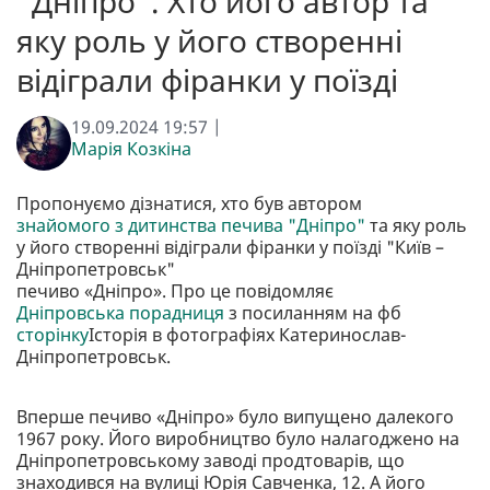
"Дніпро". Хто його автор та
яку роль у його створенні
відіграли фіранки у поїзді
19.09.2024 19:57 |
Марія Козкіна
Пропонуємо дізнатися, хто був автором
знайомого з дитинства печива "Дніпро"
та яку роль
у його створенні відіграли фіранки у поїзді "Київ –
Дніпропетровськ"
печиво «Дніпро». Про це повідомляє
Дніпровська порадниця
з посиланням на фб
сторінку
Історія в фотографіях Катеринослав-
Дніпропетровськ.
Вперше печиво «Дніпро» було випущено далекого
1967 року. Його виробництво було налагоджено на
Дніпропетровському заводі продтоварів, що
знаходився на вулиці Юрія Савченка, 12. А його