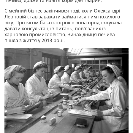
печива, драже та навіть корм для тварин.
Сімейний бізнес закінчився тоді, коли Олександрі
Леоновій став заважати займатися ним похилого
віку. Протягом багатьох років вона продовжувала
давати консультації з питань, пов'язаних із
харчовою промисловістю. Винахідниця печива
пішла з життя у 2013 році.