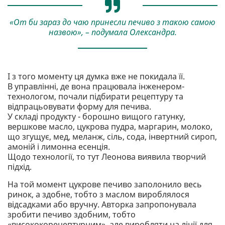
«От би зараз до чаю принесли печиво з такою самою
назвою», – подумала Олександра.
І з того моменту ця думка вже не покидала її.
В управлінні, де вона працювала інженером-
технологом, почали підбирати рецептуру та
відпрацьовувати форму для печива.
У складі продукту - борошно вищого гатунку,
вершкове масло, цукрова пудра, маргарин, молоко,
що згущує, мед, меланж, сіль, сода, інвертний сироп,
амоній і лимонна есенція.
Щодо технології, то тут Леонова виявила творчий
підхід.
На той момент цукрове печиво заполонило весь
ринок, а здобне, тобто з маслом вироблялося
відсадками або вручну. Авторка запропонувала
зробити печиво здобним, тобто
«висококорецептурним», але виробляти на лінії для