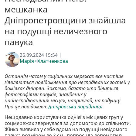
мешканка
Дніпропетровщини знайшла
на подушці величезного
павука
26.09.2024 15:54 |
Марія Філатченкова
Останнім часом у соціальних мережах все частіше
з’являються повідомлення про несподіваних гостей у
домівках дніпрян. Зокрема, багато хто ділиться
фотографіями павуків, знайдених у
найнесподіваніших місцях, наприклад, на подушці.
Про це повідомляє
Дніпровська порадниця.
Нещодавно користувачка однієї з місцевих груп у
соцмережах звернулася за допомогою до спільноти.
Жінка виявила у себе вдома на подушці невідомого
павука розміром до 3 см і попросила допомоги в