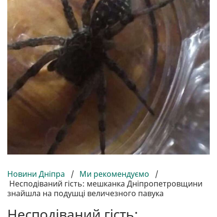
Новини Дніпра
/
Ми рекомендуємо
/
Несподіваний гість: мешканка Дніпропетровщини
знайшла на подушці величезного павука
Несподіваний гість: