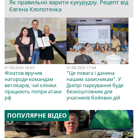
Як правильно варити кукурудзу. Рецепт від
Євгена Клопотенка
07.08.2026 18:03
07.08.2026 17:44
Філатов вручив
"Це повага і данина
нагороди командам
нашим захисникам". У
ветлікарів, чиї клініки
Дніпрі паркування буде
працюють попри атаки
безкоштовним для
рф
учасників бойових дій
ПОПУЛЯРНЕ ВІДЕО