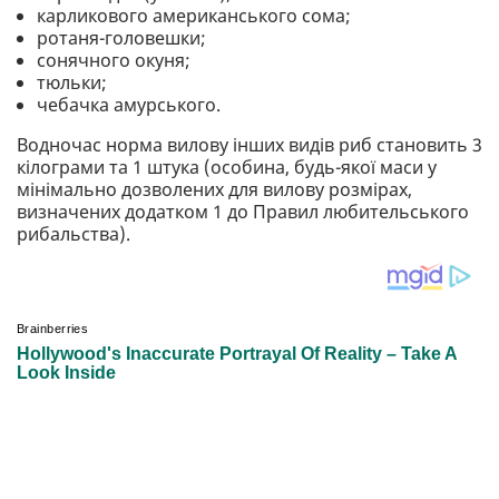
карликового американського сома;
ротаня-головешки;
сонячного окуня;
тюльки;
чебачка амурського.
Водночас норма вилову інших видів риб становить 3
кілограми та 1 штука (особина, будь-якої маси у
мінімально дозволених для вилову розмірах,
визначених додатком 1 до Правил любительського
рибальства).