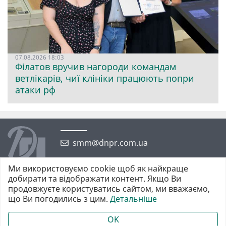
07.08.2026 18:03
Філатов вручив нагороди командам
ветлікарів, чиї клініки працюють попри
атаки рф
smm@dnpr.com.ua
Ми використовуємо cookie щоб як найкраще
добирати та відображати контент. Якщо Ви
продовжуєте користуватись сайтом, ми вважаємо,
що Ви погодились з цим.
Детальніше
©2026 https://dnpr.com.ua Дніпровська порадниця
Всі права захищені. При повному або частковому використанні
OK
матеріалів обов'язкове активне гіперпосилання у першому абзаці.