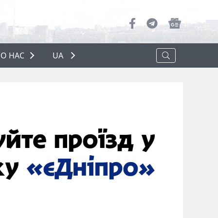
О НАС
UA
ПРО НАС
РЕКЛАМА
ПОЛІТИКА КОНФІДЕНЦІЙНОСТІ