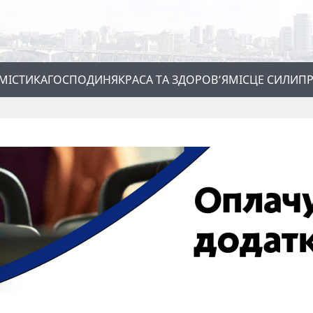
МІСТИКА
ГОСПОДИНЯ
КРАСА ТА ЗДОРОВ’Я
МІСЦЕ СИЛИ
ПР