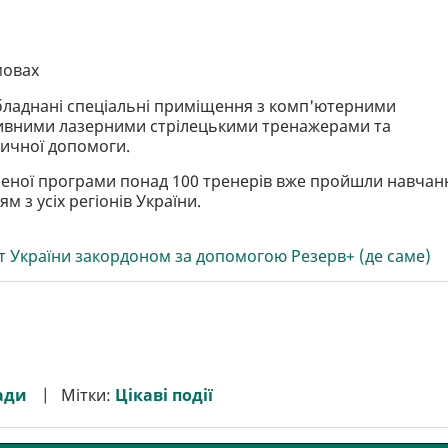
мовах
бладнані спеціальні приміщення з комп'ютерними
тивними лазерними стрілецькими тренажерами та
ичної допомоги.
леної програми понад 100 тренерів вже пройшли навчан
м з усіх регіонів України.
т України закордоном за допомогою Резерв+ (де саме)
ади
Мітки:
Цікаві події