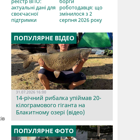
реєстр ВПО:
борги
актуальні дані для
роботодавця: що
своєчасної
змінилося з 2
підтримки
серпня 2026 року
ПОПУЛЯРНЕ ВІДЕО
31.07.2026 16:00
14-річний рибалка упіймав 20-
кілограмового гіганта на
Блакитному озері (відео)
ів
ПОПУЛЯРНЕ ФОТО