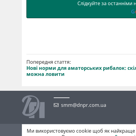
Слідкуйте за останніми
G
Попередня стаття:
Нові норми для аматорських рибалок: скі
можна ловити
smm@dnpr.com.ua
Ми використовуємо cookie щоб як найкраще 
©2026 https://dnpr.com.ua Дніпровська порадниця