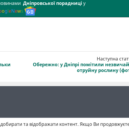
 новинами
Дніпровської порадниці
у
o
o
g
l
e
N
e
w
s
Наступна стат
льки
Обережно: у Дніпрі помітили незвича
отруйну рослину (фо
добирати та відображати контент. Якщо Ви продовжуєте