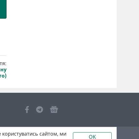
тя:
йну
то)
 користуватись сайтом, ми
OK