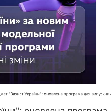
мет "Захист України": оновлена програма для випускник
аїни": оновлена програма