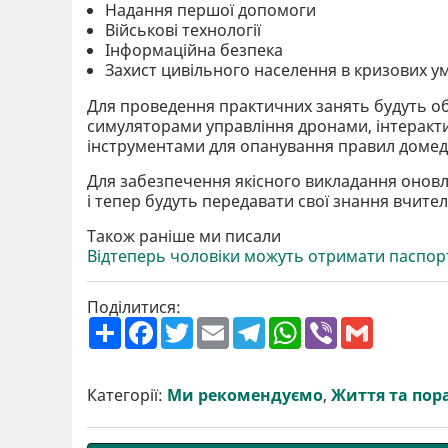
Надання першої допомоги
Військові технології
Інформаційна безпека
Захист цивільного населення в кризових у
Для проведення практичних занять будуть о
симуляторами управління дронами, інтерак
інструментами для опанування правил домед
Для забезпечення якісного викладання онов
і тепер будуть передавати свої знання вчителя
Також раніше ми писали
Відтеперь чоловіки можуть отримати паспор
Поділитися:
П
F
T
E
T
W
V
G
о
a
w
m
e
h
i
m
ш
c
i
a
l
a
b
a
и
e
t
i
e
t
e
i
р
b
t
l
g
s
r
l
Категорії:
Ми рекомендуємо
,
Життя та пор
и
o
e
r
A
т
o
r
a
p
и
k
m
p