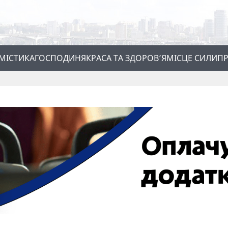
МІСТИКА
ГОСПОДИНЯ
КРАСА ТА ЗДОРОВ’Я
МІСЦЕ СИЛИ
ПР