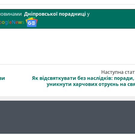
 новинами
Дніпровської порадниці
у
o
o
g
l
e
N
e
w
s
Наступна стат
ви
Як відсвяткувати без наслідків: поради,
уникнути харчових отруєнь на св