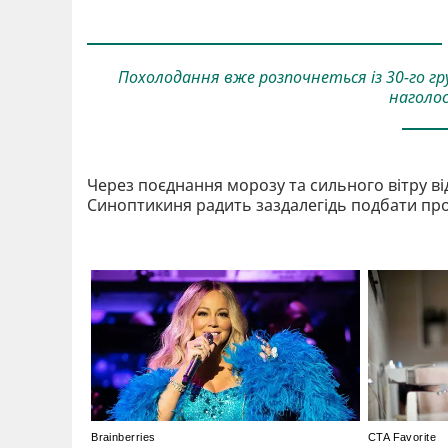
Похолодання вже розпочнеться із 30-го гру
наголос
Через поєднання морозу та сильного вітру в
Синоптикиня радить заздалегідь подбати про