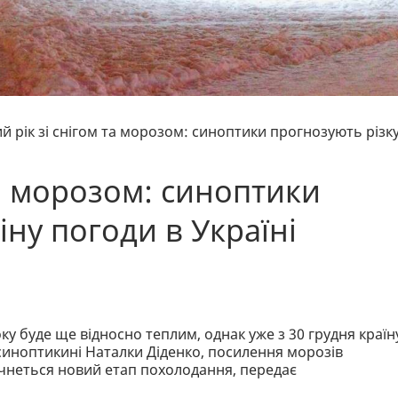
й рік зі снігом та морозом: синоптики прогнозують різк
та морозом: синоптики
іну погоди в Україні
ку буде ще відносно теплим, однак уже з 30 грудня країн
синоптикині Наталки Діденко, посилення морозів
почнеться новий етап похолодання, передає