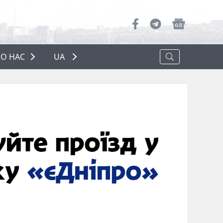
О НАС
UA
ПРО НАС
РЕКЛАМА
ПОЛІТИКА КОНФІДЕНЦІЙНОСТІ