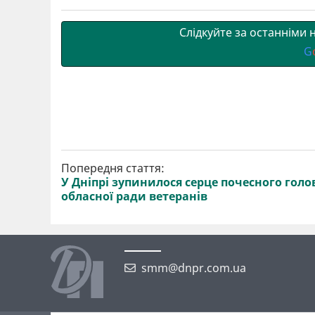
т
o
r
a
p
и
k
m
p
Слідкуйте за останніми
G
Попередня стаття:
У Дніпрі зупинилося серце почесного голо
обласної ради ветеранів
smm@dnpr.com.ua