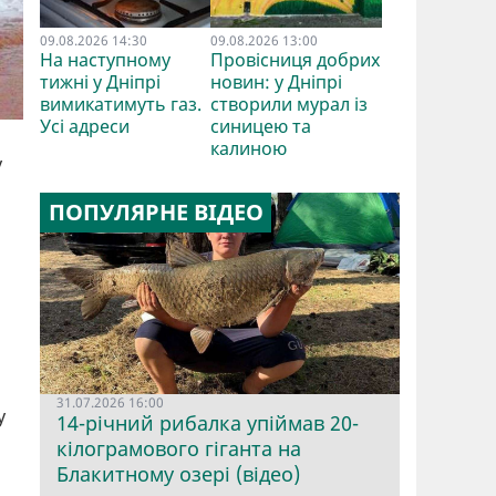
09.08.2026 14:30
09.08.2026 13:00
На наступному
Провісниця добрих
тижні у Дніпрі
новин: у Дніпрі
вимикатимуть газ.
створили мурал із
Усі адреси
синицею та
калиною
у
ПОПУЛЯРНЕ ВІДЕО
31.07.2026 16:00
у
14-річний рибалка упіймав 20-
кілограмового гіганта на
Блакитному озері (відео)