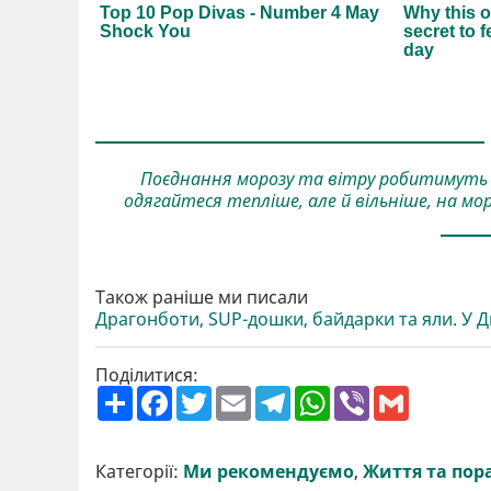
Поєднання морозу та вітру робитимуть
одягайтеся тепліше, але й вільніше, на мор
Також раніше ми писали
Драгонботи, SUP-дошки, байдарки та яли. У 
Поділитися:
П
F
T
E
T
W
V
G
о
a
w
m
e
h
i
m
ш
c
i
a
l
a
b
a
и
e
t
i
e
t
e
i
р
b
t
l
g
s
r
l
Категорії:
Ми рекомендуємо
,
Життя та пор
и
o
e
r
A