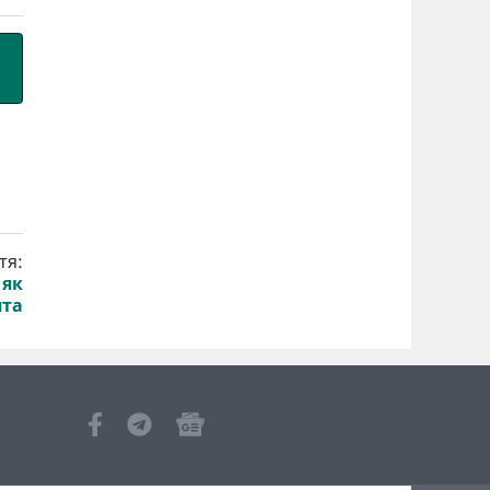
тя:
 як
ята