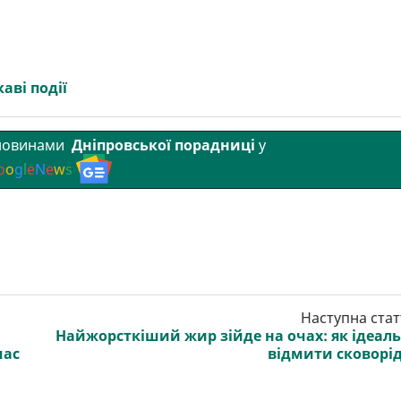
каві події
 новинами
Дніпровської порадниці
у
o
o
g
l
e
N
e
w
s
Наступна стат
Найжорсткіший жир зійде на очах: як ідеал
час
відмити сковорі