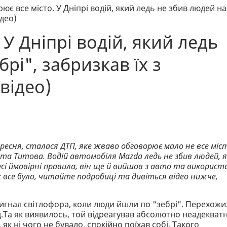
ює все місто. У Дніпрі водій, який ледь не збив людей на
ідео)
 У Дніпрі водій, який ледь
рі", забризкав їх з
відео)
вересня, сталася ДТП, яке жваво обговорює мало не все міс
 та Титова. Водій автомобіля Mazda ледь не збив людей, я
усі ймовірні правила, він ще й вийшов з авто та використ
 все було, читайте подробиці та дивіться відео нижче,
 сигнал світлофора, коли люди йшли по "зебрі". Перехожи
д.Та як виявилось, той відреагував абсолютно неадекват
, як ні чого не бувало, спокійно поїхав собі. Такого