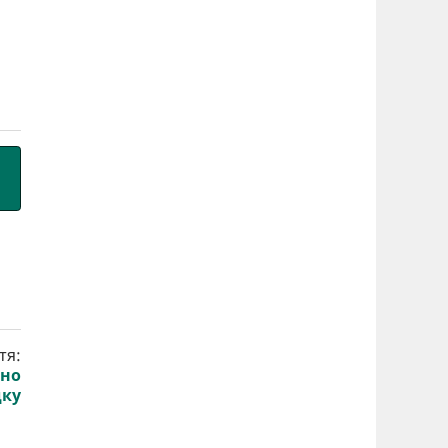
тя:
ьно
дку