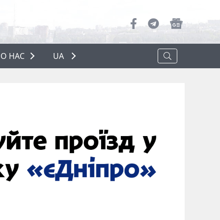
О НАС
UA
ПРО НАС
РЕКЛАМА
ПОЛІТИКА КОНФІДЕНЦІЙНОСТІ