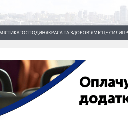
МІСТИКА
ГОСПОДИНЯ
КРАСА ТА ЗДОРОВ’Я
МІСЦЕ СИЛИ
ПР