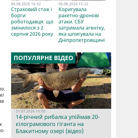
06.08.2026 16:32
06.08.2026 15:32
Страховий стаж і
Коригувала
борги
ракетно-дронові
роботодавця: що
атаки. СБУ
змінилося з 2
затримала агентку,
серпня 2026 року
яка шпигувала на
Дніпропетровщині
ПОПУЛЯРНЕ ВІДЕО
то.
кі
ав
31.07.2026 16:00
14-річний рибалка упіймав 20-
кілограмового гіганта на
х
но
Блакитному озері (відео)