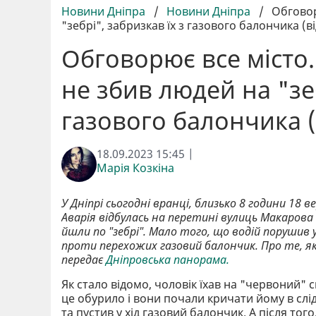
Новини Дніпра
/
Новини Дніпра
/
Обговор
"зебрі", забризкав їх з газового балончика (в
Обговорює все місто.
не збив людей на "зеб
газового балончика (
18.09.2023 15:45 |
Марія Козкіна
У Дніпрі сьогодні вранці, близько 8 години 18 
Аварія відбулась на перетині вулиць Макарова
йшли по "зебрі". Мало того, що водій порушив 
проти перехожих газовий балончик. Про те, як
передає
Дніпровська панорама.
Як стало відомо, чоловік їхав на "червоний"
це обурило і вони почали кричати йому в слі
та пустив у хід газовий балончик. А після того