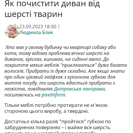
Як почистити диван від
шерсті тварин
23.09.2023 18:00 |
Людмила Блик
Хто має у своєму будинку чи квартирі собаку або
кота, тому відома проблема вічної шерсті на
диванах, кріслах, килимах, на сидінні авто. До
покриття мяких меблів "приклеюється" дуже багато
волосків. Прибрати їх дуже складно. Але якщо знати
про один цікавий лайфхак з кухонною губкою для
миття посуду, то шерсть вдасться прибрати з
легкістю, повідомляє
Дніпровська панорама
,
посилаючись на
pixelinform
.
Тільки меблі потрібно протирати не м'якою
стороною цього виробу, а твердою.
Достатньо кілька разів "пройтися" губкою по
забруднених поверхнях – і майже вся шерсть