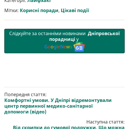
Категорії:
Лайфхакі
и
o
e
r
A
т
o
r
a
p
Мітки:
Корисні поради
,
Цікаві події
и
k
m
p
Слідкуйте за останніми новинами
Дніпровської
порадниці
у
G
o
o
g
l
e
N
e
w
s
Попередня стаття:
Комфортні умови. У Дніпрі відремонтували
центр первинної медико-санітарної
допомоги (відео)
Наступна стаття:
Від скрипки до гумової подружки. Що можна