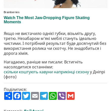
Якщо не вистачило однієї губки, візьміть другу,
третю. Незабаром м'які меблі стануть ідеально
чистими. І потрібний результат буде досягнутий без
використання ролика чи скотчу. Не знадобиться і
дорога хімія.
Нагадаємо, раніше ми писали: Встигніть
насолодитися останніми:
скільки коштують кавуни наприкінці сезону
у Дніпрі
(фото)
Поділитися:
П
F
T
E
T
W
V
G
о
a
w
m
e
h
i
m
ш
c
i
a
l
a
b
a
и
e
t
i
e
t
e
i
р
b
t
l
g
s
r
l