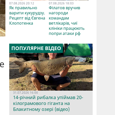
07.08.2026 20:12
07.08.2026 18:03
Як правильно
Філатов вручив
варити кукурудзу.
нагороди
Рецепт від Євгена
командам
Клопотенка
ветлікарів, чиї
клініки працюють
попри атаки рф
ПОПУЛЯРНЕ ВІДЕО
е
31.07.2026 16:00
14-річний рибалка упіймав 20-
кілограмового гіганта на
Блакитному озері (відео)