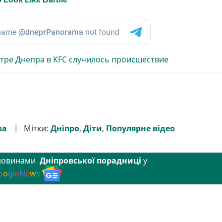
нтре Днепра в KFC случилось происшествие
ра
Мітки:
Дніпро
,
Діти
,
Популярне відео
 новинами
Дніпровської порадниці
у
o
o
g
l
e
N
e
w
s