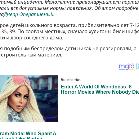
пустимый инцидент. Малолетние правонарушители порти
ли все допустимые нормы поведения. Об этом подробне
на
Днепр Оперативный
.
 трое детей школьного возраста, приблизительно лет 7-1
35, 39. По словам местных, сначала хулиганы били шиф
жи и двор соседнего дома.
 подобным беспределом дети никак не реагировали, а
 строительный материал.