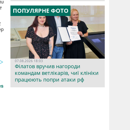
ли
е
ПОПУЛЯРНЕ ФОТО
2
ер
07.08.2026 18:03
Філатов вручив нагороди
командам ветлікарів, чиї клініки
працюють попри атаки рф