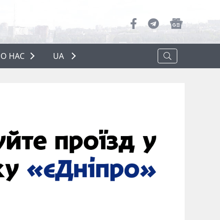
О НАС
UA
ПРО НАС
РЕКЛАМА
ПОЛІТИКА КОНФІДЕНЦІЙНОСТІ