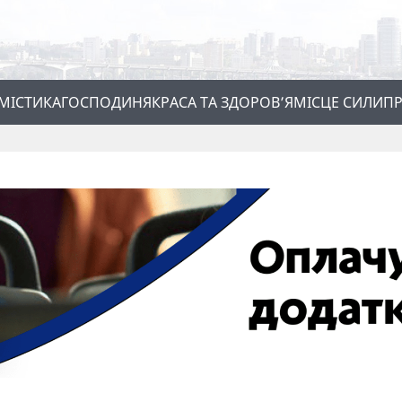
МІСТИКА
ГОСПОДИНЯ
КРАСА ТА ЗДОРОВ’Я
МІСЦЕ СИЛИ
ПР