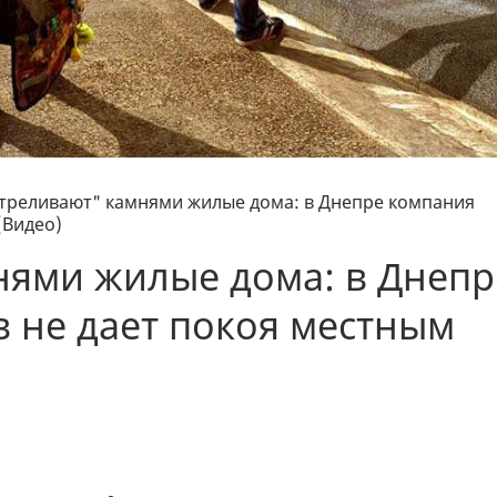
треливают" камнями жилые дома: в Днепре компания
(Видео)
нями жилые дома: в Днепр
 не дает покоя местным