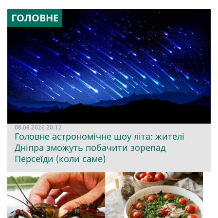
ГОЛОВНЕ
08.08.2026 20:12
Головне астрономічне шоу літа: жителі
Дніпра зможуть побачити зорепад
Персеїди (коли саме)