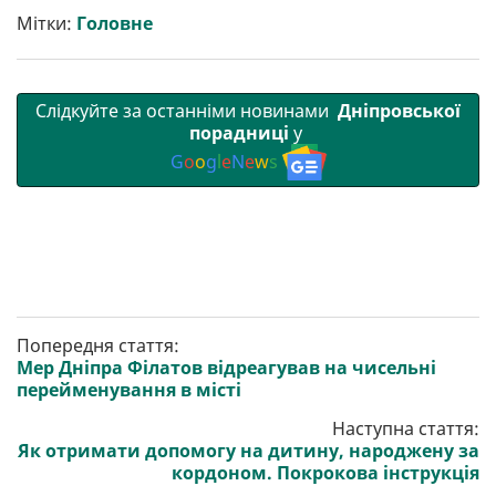
т
o
r
a
p
Мітки:
Головне
и
k
m
p
Слідкуйте за останніми новинами
Дніпровської
порадниці
у
G
o
o
g
l
e
N
e
w
s
Попередня стаття:
Мер Дніпра Філатов відреагував на чисельні
перейменування в місті
Наступна стаття:
Як отримати допомогу на дитину, народжену за
кордоном. Покрокова інструкція