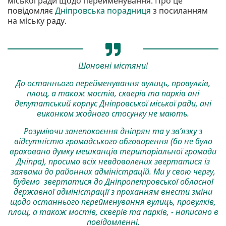
міської ради щодо перейменування. Про це
повідомляє
Дніпровська порадниця
з посиланням
на міську раду.
Шановні містяни!
До останнього перейменування вулиць, провулків,
площ, а також мостів, скверів та парків ані
депутатський корпус Дніпровської міської ради, ані
виконком жодного стосунку не мають.
Розуміючи занепокоєння дніпрян та у зв’язку з
відсутністю громадського обговорення (бо не було
враховано думку мешканців територіальної громади
Дніпра), просимо всіх невдоволених звертатися із
заявами до районних адміністрацій. Ми у свою чергу,
будемо звертатися до Дніпропетровської обласної
державної адміністрації з проханням внести зміни
щодо останнього перейменування вулиць, провулків,
площ, а також мостів, скверів та парків, - написано в
повідомленні.