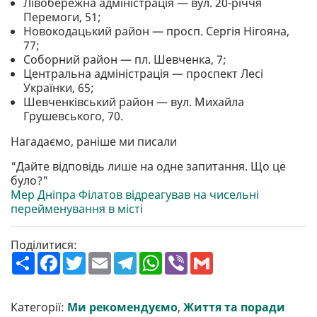
Лівобережна адміністрація — вул. 20-річчя
Перемоги, 51;
Новокодацький район — просп. Сергія Нігояна,
77;
Соборний район — пл. Шевченка, 7;
Центральна адміністрація — проспект Лесі
Українки, 65;
Шевченківський район — вул. Михайла
Грушевського, 70.
Нагадаємо, раніше ми писали
"Дайте відповідь лише на одне запитання. Що це
було?"
Мер Дніпра Філатов відреагував на чисельні
перейменування в місті
Поділитися:
П
F
T
E
T
W
V
G
о
a
w
m
e
h
i
m
ш
c
i
a
l
a
b
a
и
e
t
i
e
t
e
i
р
b
t
l
g
s
r
l
Категорії:
Ми рекомендуємо
,
Життя та поради
и
o
e
r
A