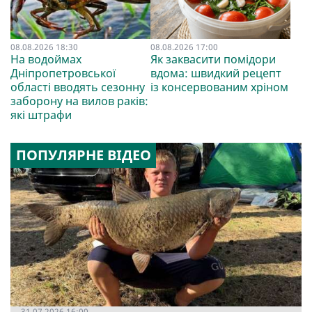
08.08.2026 18:30
08.08.2026 17:00
На водоймах
Як заквасити помідори
Дніпропетровської
вдома: швидкий рецепт
області вводять сезонну
із консервованим хріном
заборону на вилов раків:
які штрафи
ПОПУЛЯРНЕ ВІДЕО
31.07.2026 16:00