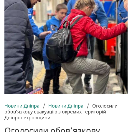
Новини Дніпра
/
Новини Дніпра
/
Оголосили
обов’язкову евакуацію з окремих територій
Дніпропетровщини
Оголосили обов’язкову