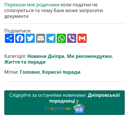
Перекази між родичами:
коли податки не
сплачуються та чому банк може запросити
документи
Поділитися:
П
F
T
E
T
W
V
G
о
a
w
m
e
h
i
m
ш
c
i
a
l
a
b
a
и
e
t
i
e
t
e
i
р
b
t
l
g
s
r
l
Категорії:
Новини Дніпра
,
Ми рекомендуємо
,
и
o
e
r
A
Життя та поради
т
o
r
a
p
и
k
m
p
Мітки:
Головне
,
Корисні поради
Слідкуйте за останніми новинами
Дніпровської
порадниці
у
G
o
o
g
l
e
N
e
w
s