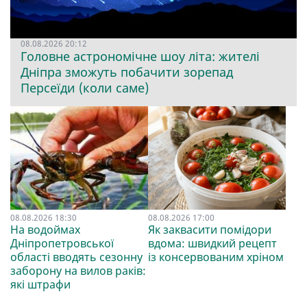
08.08.2026 20:12
Головне астрономічне шоу літа: жителі
Дніпра зможуть побачити зорепад
Персеїди (коли саме)
08.08.2026 18:30
08.08.2026 17:00
На водоймах
Як заквасити помідори
Дніпропетровської
вдома: швидкий рецепт
області вводять сезонну
із консервованим хріном
заборону на вилов раків:
які штрафи