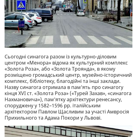
Сьогодні синагога разом із культурно-діловим
центром «Менора» відома як культурний комплекс
«Золота Роза», або «Золота Троянда», в якому
розміщено громадський центр, музейно-історичний
комплекс, бібліотеку, благодійні та інші заклади.
Назву синагога отримала в пам'ять про синагогу
кінця XVI ст. «Золота Роза» («Турей Захав», «синагога
Нахмановича»), пам'ятку архітектури ренесансу,
споруджену у 1582–1596 рр. італійським
архітектором Павлом Щасливим за участі Амвросія
Прихильного та Адама Покори у Львові.