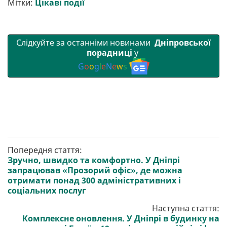
Мітки:
Цікаві події
и
k
m
p
Слідкуйте за останніми новинами
Дніпровської
порадниці
у
G
o
o
g
l
e
N
e
w
s
Попередня стаття:
Зручно, швидко та комфортно. У Дніпрі
запрацював «Прозорий офіс», де можна
отримати понад 300 адміністративних і
соціальних послуг
Наступна стаття:
Комплексне оновлення. У Дніпрі в будинку на