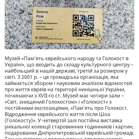
Музей «Пам’ять єврейського народу та Голокост в
Україні», що входить до складу культурного центру –
найбільший в нашій державі, третій за розміром у
світі. З 2001 р. – це громадська організація, яка
займається збором і науковим аналізом відомостей
про життя євреїв на території нинішньої України,
починаючи з XVII-го ст. Музей має чотири зали –
«Світ, знищений Голокостом» і «Голокост» з
постійними експозиціями, «Пам’ять про Голокост.
Відродження єврейського життя після Шоа
(Голокосту)». У четвертій залі постійна виставка
унікальної колекції старовинних годинників і картин,
подарованих Дніпропетровській єврейській громаді.
Там же відведена велика площа для тимчасових