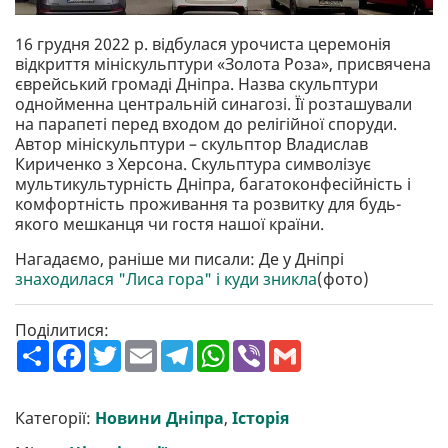
16 грудня 2022 р. відбулася урочиста церемонія
відкриття мініскульптури «Золота Роза», присвячена
єврейський громаді Дніпра. Назва скульптури
однойменна центральній синагозі. Її розташували
на парапеті перед входом до релігійної споруди.
Автор мініскульптури – скульптор Владислав
Кириченко з Херсона. Скульптура символізує
мультикультурність Дніпра, багатоконфесійність і
комфортність проживання та розвитку для будь-
якого мешканця чи гостя нашої країни.
Нагадаємо, раніше ми писали: Де у Дніпрі
знаходилася "Лиса гора" і куди зникла
(фото)
Поділитися:
П
F
T
E
T
W
V
G
о
a
w
m
e
h
i
m
ш
c
i
a
l
a
b
a
и
e
t
i
e
t
e
i
р
b
t
l
g
s
r
l
Категорії:
Новини Дніпра
,
Історія
и
o
e
r
A
т
o
r
a
p