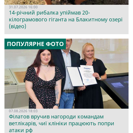
31.07.2026 16:00
14-річний рибалка упіймав 20-
кілограмового гіганта на Блакитному озері
(відео)
ПОПУЛЯРНЕ ФОТО
07.08.2026 18:03
Філатов вручив нагороди командам
ветлікарів, чиї клініки працюють попри
атаки рф