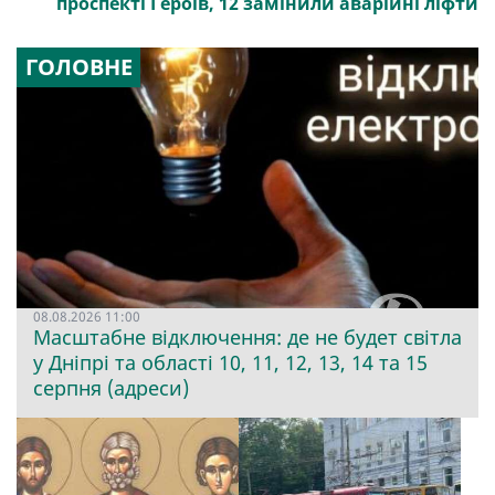
проспекті Героїв, 12 замінили аварійні ліфти
ГОЛОВНЕ
08.08.2026 11:00
Масштабне відключення: де не будет світла
у Дніпрі та області 10, 11, 12, 13, 14 та 15
серпня (адреси)