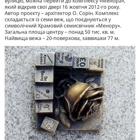
вулицю, можна перейти до комплексу «Менора»,
який відкрив свої двері 16 жовтня 2012-го року.
Автор проєкту – архітектор О. Сорін. Комплекс
складається із семи веж, що поєднуються у
символічний Храмовий семисвічник «Менору».
Загальна площа центру – понад 50 тис. кв. м.
Найвища вежа – 20-поверхова, заввишки 77 м.