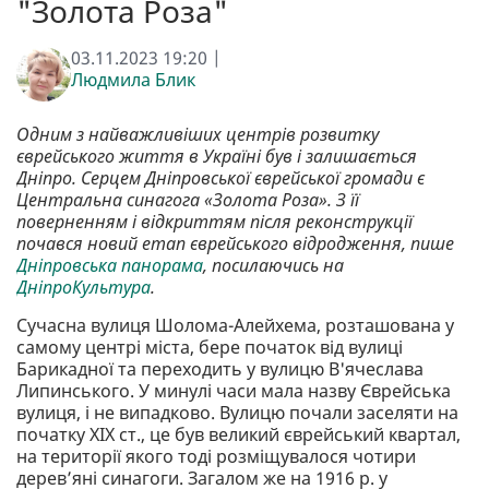
"Золота Роза"
03.11.2023 19:20 |
Людмила Блик
Одним з найважливіших центрів розвитку
єврейського життя в Україні був і залишається
Дніпро. Серцем Дніпровської єврейської громади є
Центральна синагога «Золота Роза». З її
поверненням і відкриттям після реконструкції
почався новий етап єврейського відродження, пише
Дніпровська панорама
, посилаючись на
ДніпроКультура
.
Сучасна вулиця Шолома-Алейхема, розташована у
самому центрі міста, бере початок від вулиці
Барикадної та переходить у вулицю В'ячеслава
Липинського. У минулі часи мала назву Єврейська
вулиця, і не випадково. Вулицю почали заселяти на
початку XIX ст., це був великий єврейський квартал,
на території якого тоді розміщувалося чотири
дерев’яні синагоги. Загалом же на 1916 р. у