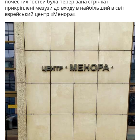
почесних гостей була перерізана стрічка і
прикріплені мезузи до входу в найбільший в світі
єврейський центр «Менора».