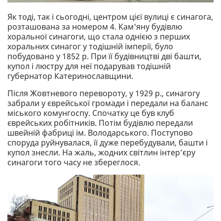
Як тоді, так і сьогодні, центром цієї вулиці є синагога,
розташована за номером 4. Кам'яну будівлю
хоральної синагоги, що стала однією з перших
хоральних синагог у тодішній імперії, було
побудовано у 1852 р. При її будівництві дві башти,
купол і люстру для неї подарував тодішній
губернатор Катеринославщини.
Після Жовтневого перевороту, у 1929 р., синагогу
забрали у єврейської громади і передали на баланс
міського комунгоспу. Спочатку це був клуб
єврейських робітників. Потім будівлю передали
швейній фабриці ім. Володарського. Поступово
споруда руйнувалася, її дуже перебудували, башти і
купол знесли. На жаль, жодних світлин інтер’єру
синагоги того часу не збереглося.