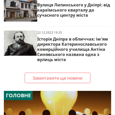
Вулиця Липинського у Дніпрі: від
караїмського кварталу до
сучасного центру міста
22.12.2023 19:25
Історія Дніпра в обличчах: ім'ям
директора Катеринославського
комерційного училища Антіна
Синявського названа одна з
вулиць міста
Завантажити ще новини
ГОЛОВНЕ