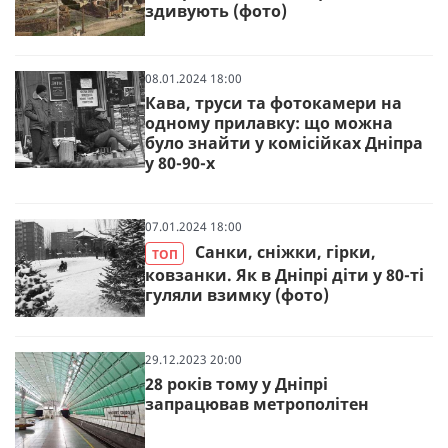
здивують (фото)
08.01.2024 18:00
Кава, труси та фотокамери на
одному прилавку: що можна
було знайти у комісійках Дніпра
у 80-90-х
07.01.2024 18:00
Санки, сніжки, гірки,
ТОП
ковзанки. Як в Дніпрі діти у 80-ті
гуляли взимку (фото)
29.12.2023 20:00
28 років тому у Дніпрі
запрацював метрополітен