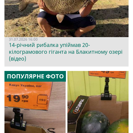
31.07.2026 16:00
14-річний рибалка упіймав 20-
кілограмового гіганта на Блакитному озері
(відео)
ПОПУЛЯРНЕ ФОТО