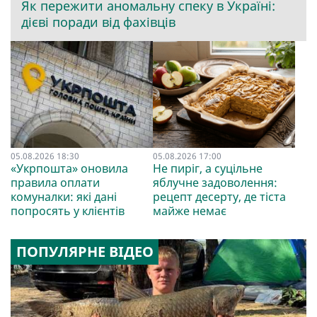
Як пережити аномальну спеку в Україні:
дієві поради від фахівців
05.08.2026 18:30
05.08.2026 17:00
«Укрпошта» оновила
Не пиріг, а суцільне
правила оплати
яблучне задоволення:
комуналки: які дані
рецепт десерту, де тіста
попросять у клієнтів
майже немає
ПОПУЛЯРНЕ ВІДЕО