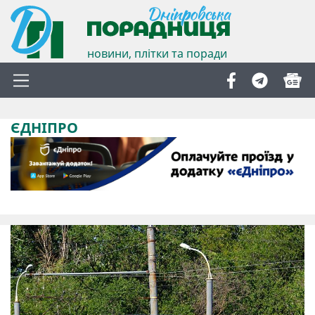
новини, плітки та поради
ЄДНІПРО