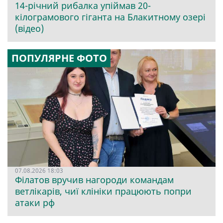
14-річний рибалка упіймав 20-
кілограмового гіганта на Блакитному озері
(відео)
ПОПУЛЯРНЕ ФОТО
07.08.2026 18:03
Філатов вручив нагороди командам
ветлікарів, чиї клініки працюють попри
атаки рф