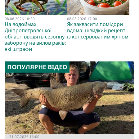
08.08.2026 18:30
08.08.2026 17:00
На водоймах
Як заквасити помідори
Дніпропетровської
вдома: швидкий рецепт
області вводять сезонну
із консервованим хріном
заборону на вилов раків:
які штрафи
ПОПУЛЯРНЕ ВІДЕО
31.07.2026 16:00