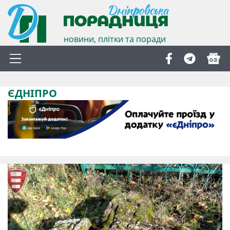
новини, плітки та поради
ЄДНІПРО