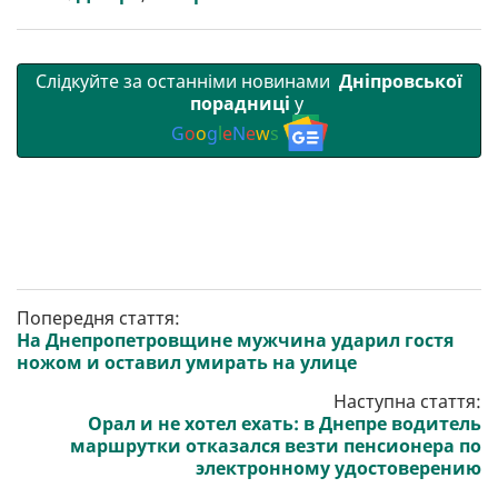
и
k
m
p
Слідкуйте за останніми новинами
Дніпровської
порадниці
у
G
o
o
g
l
e
N
e
w
s
Попередня стаття:
На Днепропетровщине мужчина ударил гостя
ножом и оставил умирать на улице
Наступна стаття:
Орал и не хотел ехать: в Днепре водитель
маршрутки отказался везти пенсионера по
электронному удостоверению