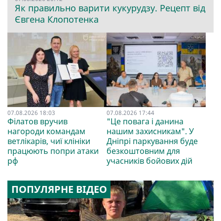
Як правильно варити кукурудзу. Рецепт від
Євгена Клопотенка
07.08.2026 18:03
07.08.2026 17:44
Філатов вручив
"Це повага і данина
нагороди командам
нашим захисникам". У
ветлікарів, чиї клініки
Дніпрі паркування буде
працюють попри атаки
безкоштовним для
рф
учасників бойових дій
ПОПУЛЯРНЕ ВІДЕО