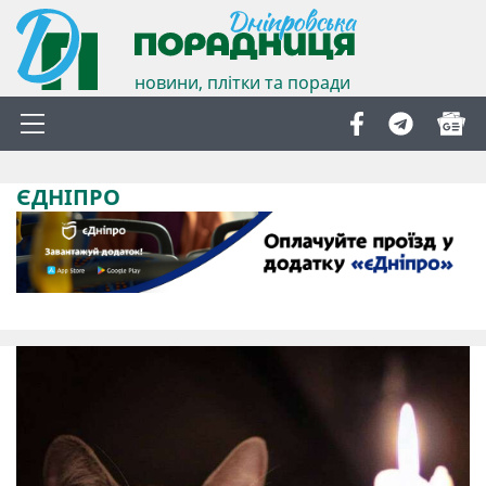
новини, плітки та поради
ЄДНІПРО