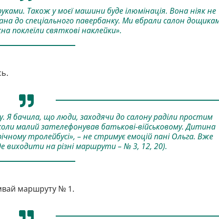
уками. Також у моєї машини буде ілюмінація. Вона ніяк не
на до спеціального павербанку. Ми вбрали салон дощикам
кна поклеїли святкові наклейки».
ь.
у. Я бачила, що люди, заходячи до салону раділи простим
 коли малий зателефонував батькові-військовому. Дитина
річному тролейбусі», – не стримує емоцій пані Ольга. Вже
 виходити на різні маршрути – № 3, 12, 20).
мвай маршруту № 1.