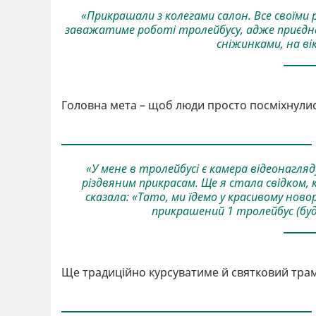
«Прикрашали з колегами салон. Все своїми р
заважатиме роботі тролейбусу, адже приєдна
сніжинками, на ві
Головна мета – щоб люди просто посміхнулис
«У мене в тролейбусі є камера відеонагляд
різдвяним прикрасам. Ще я стала свідком,
сказала: «Тато, ми їдемо у красивому ново
прикрашений 1 тролейбус (буде
Ще традиційно курсуватиме й святковий тра