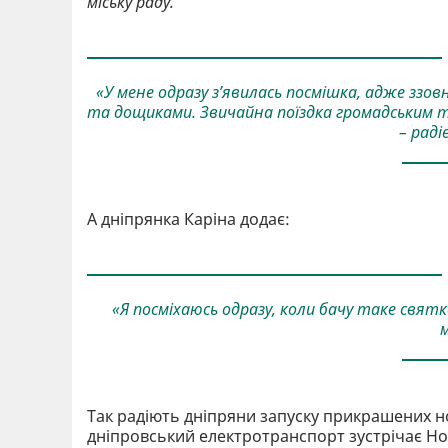
міську раду.
«У мене одразу з’явилась посмішка, адже ззов
та дощиками. Звичайна поїздка громадським 
– рад
А дніпрянка Каріна додає:
«Я посміхаюсь одразу, коли бачу таке святк
м
Так радіють дніпряни запуску прикрашених но
дніпровський електротранспорт зустрічає Нов