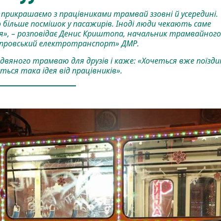
) прикрашаємо з працівниками трамвай ззовні й усередині.
о більше посмішок у пасажирів. Іноді люди чекають саме
, – розповідає Денис Криштопа, начальник трамвайного
іпровський електротранспорт» ДМР.
здвяного трамваю для друзів і каже: «Хочеться вже поїзд
ться така ідея від працівників».