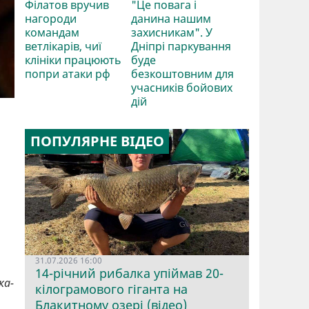
Філатов вручив
"Це повага і
нагороди
данина нашим
командам
захисникам". У
ветлікарів, чиї
Дніпрі паркування
клініки працюють
буде
попри атаки рф
безкоштовним для
учасників бойових
дій
ПОПУЛЯРНЕ ВІДЕО
31.07.2026 16:00
14-річний рибалка упіймав 20-
ка-
кілограмового гіганта на
Блакитному озері (відео)