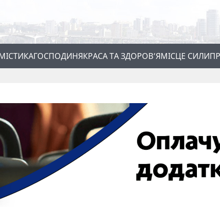
МІСТИКА
ГОСПОДИНЯ
КРАСА ТА ЗДОРОВ’Я
МІСЦЕ СИЛИ
ПР