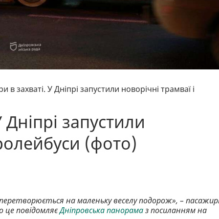
и в захваті. У Дніпрі запустили новорічні трамваї і
У Дніпрі запустили
тролейбуси (фото)
перетворюється на маленьку веселу подорож», – пасажир
о це повідомляє
Дніпровська панорама
з посиланням на