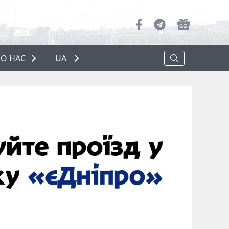
О НАС
UA
ПРО НАС
РЕКЛАМА
ПОЛІТИКА КОНФІДЕНЦІЙНОСТІ