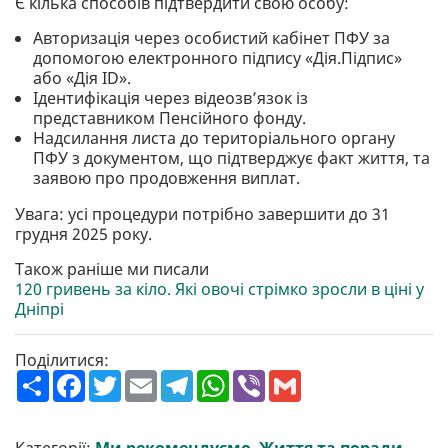
Є кілька способів підтвердити свою особу:
Авторизація через особистий кабінет ПФУ за
допомогою електронного підпису «Дія.Підпис»
або «Дія ID».
Ідентифікація через відеозв’язок із
представником Пенсійного фонду.
Надсилання листа до територіального органу
ПФУ з документом, що підтверджує факт життя, та
заявою про продовження виплат.
Увага: усі процедури потрібно завершити до 31
грудня 2025 року.
Також раніше ми писали
120 гривень за кіло. Які овочі стрімко зросли в ціні у
Дніпрі
Поділитися:
П
F
T
E
T
W
V
G
о
a
w
m
e
h
i
m
ш
c
i
a
l
a
b
a
и
e
t
i
e
t
e
i
р
b
t
l
g
s
r
l