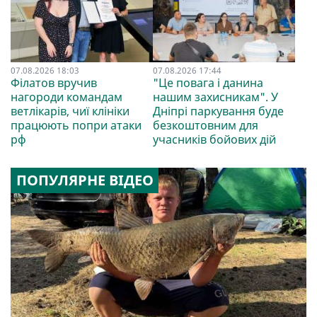
07.08.2026 18:03
07.08.2026 17:44
Філатов вручив
"Це повага і данина
нагороди командам
нашим захисникам". У
ветлікарів, чиї клініки
Дніпрі паркування буде
працюють попри атаки
безкоштовним для
рф
учасників бойових дій
ПОПУЛЯРНЕ ВІДЕО