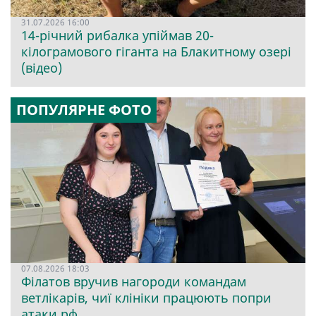
31.07.2026 16:00
14-річний рибалка упіймав 20-
кілограмового гіганта на Блакитному озері
(відео)
ПОПУЛЯРНЕ ФОТО
07.08.2026 18:03
Філатов вручив нагороди командам
ветлікарів, чиї клініки працюють попри
атаки рф