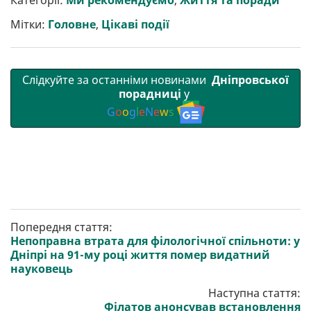
Категорії:
Ми рекомендуємо
,
Життя та поради
и
o
e
r
A
т
o
r
a
p
Мітки:
Головне
,
Цікаві події
и
k
m
p
Слідкуйте за останніми новинами
Дніпровської
порадниці
у
G
o
o
g
l
e
N
e
w
s
Попередня стаття:
Непоправна втрата для філологічної спільноти: у
Дніпрі на 91-му році життя помер видатний
науковець
Наступна стаття:
Філатов анонсував встановлення