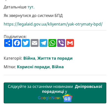
Детальніше
тут.
Як звернутися до системи БПД
https://legalaid.gov.ua/kliyentam/yak-otrymaty-bpd/
Поділитися:
П
F
T
E
T
W
V
G
о
a
w
m
e
h
i
m
ш
c
i
a
l
a
b
a
и
e
t
i
e
t
e
i
р
b
t
l
g
s
r
l
Категорії:
Війна
,
Життя та поради
и
o
e
r
A
т
o
r
a
p
Мітки:
Корисні поради
,
Війна
и
k
m
p
Слідкуйте за останніми новинами
Дніпровської
порадниці
у
G
o
o
g
l
e
N
e
w
s