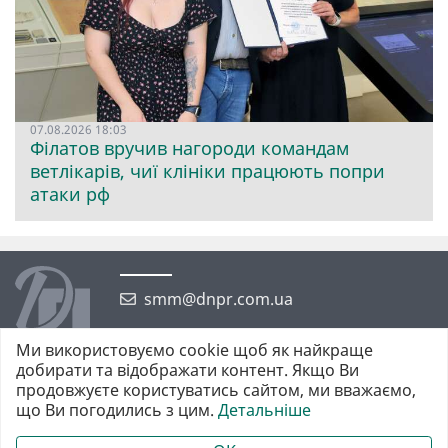
07.08.2026 18:03
Філатов вручив нагороди командам
ветлікарів, чиї клініки працюють попри
атаки рф
smm@dnpr.com.ua
Ми використовуємо cookie щоб як найкраще
добирати та відображати контент. Якщо Ви
продовжуєте користуватись сайтом, ми вважаємо,
що Ви погодились з цим.
Детальніше
©2026 https://dnpr.com.ua Дніпровська порадниця
Всі права захищені. При повному або частковому використанні