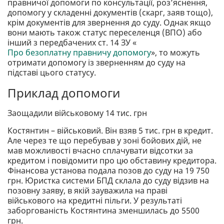
правничої допомоги по консультації, роз’яснення,
допомогу у складенні документів (скарг, заяв тощо),
крім документів для звернення до суду. Однак якщо
вони мають також статус переселенця (ВПО) або
інший з передбачених ст. 14 ЗУ «
Про безоплатну правничу допомогу
», то можуть
отримати допомогу із зверненням до суду на
підставі цього статусу.
Приклад допомоги
Заощадили військовому 14 тис. грн
Костянтин – військовий. Він взяв 5 тис. грн в кредит.
Але через те що перебував у зоні бойових дій, не
мав можливості вчасно сплачувати відсотки за
кредитом і повідомити про цю обставину кредитора.
Фінансова установа подала позов до суду на 19 750
грн. Юристка системи БПД склала до суду відзив на
позовну заяву, в якій зауважила на праві
військового на кредитні пільги. У результаті
заборгованість Костянтина зменшилась до 5500
грн.